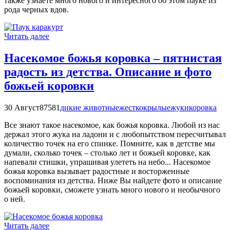
также узнаете много нового и интересного об этом пауке из
рода черных вдов.
Читать далее
Насекомое божья коровка – пятнистая
радость из детства. Описание и фото
божьей коровки
30 Август
87581
дикие животные
жесткокрылые
жуки
коровка
Все знают такое насекомое, как божья коровка. Любой из нас
держал этого жука на ладони и с любопытством пересчитывал
количество точек на его спинке. Помните, как в детстве мы
думали, сколько точек – столько лет и божьей коровке, как
напевали стишки, упрашивая улететь на небо... Насекомое
божья коровка вызывает радостные и восторженные
воспоминания из детства. Ниже Вы найдете фото и описание
божьей коровки, сможете узнать много нового и необычного
о ней.
Читать далее