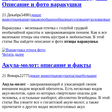
Описание и фото варакушки
21 Декабрь
54981
дикие
животные
варакушка
воробьинообразные
соловьи
мухоловковые
Варакушка – меленькая птичка с голубой грудкой
необычайной красоты и завораживающим пением. Как и все
маленькие птицы она очень шустрая и любопытная. В этой
статье Вы найдете описание и фото
птицы варакушка
.
Читать далее
Акула-молот: описание и факты
21 Январь
22775
дикие животные
акула
опасные
большие
Акула-молот
– завораживающий и ужасающий своим
внешним видом морской обитатель. Есть несколько видов
акул-молотов, одни из которых смертельно опасны для
человека, а остальные наоборот, абсолютно безобидны. В этой
статье Вы узнаете все о гигантской акуле-молот, а также
прочитаете о других видах молотоголовых акул.