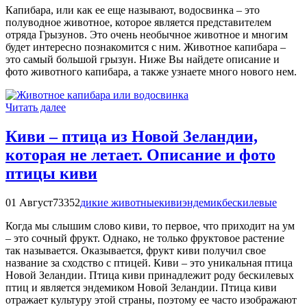
Капибара, или как ее еще называют, водосвинка – это
полуводное животное, которое является представителем
отряда Грызунов. Это очень необычное животное и многим
будет интересно познакомится с ним. Животное капибара –
это самый большой грызун. Ниже Вы найдете описание и
фото животного капибара, а также узнаете много нового нем.
Читать далее
Киви – птица из Новой Зеландии,
которая не летает. Описание и фото
птицы киви
01 Август
73352
дикие животные
киви
эндемик
бескилевые
Когда мы слышим слово киви, то первое, что приходит на ум
– это сочный фрукт. Однако, не только фруктовое растение
так называется. Оказывается, фрукт киви получил свое
название за сходство с птицей. Киви – это уникальная птица
Новой Зеландии. Птица киви принадлежит роду бескилевых
птиц и является эндемиком Новой Зеландии. Птица киви
отражает культуру этой страны, поэтому ее часто изображают