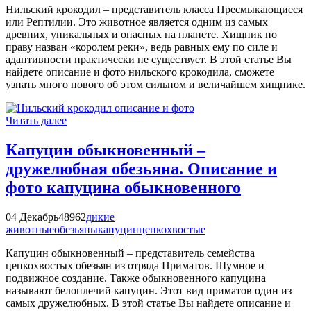
Нильский крокодил – представитель класса Пресмыкающиеся
или Рептилии. Это животное является одним из самых
древних, уникальных и опасных на планете. Хищник по
праву назван «королем реки», ведь равных ему по силе и
адаптивности практически не существует. В этой статье Вы
найдете описание и фото нильского крокодила, сможете
узнать много нового об этом сильном и величайшем хищнике.
Читать далее
Капуцин обыкновенный –
дружелюбная обезьяна. Описание и
фото капуцина обыкновенного
04 Декабрь
48962
дикие
животные
обезьяны
капуцин
цепкохвостые
Капуцин обыкновенный – представитель семейства
цепкохвостых обезьян из отряда Приматов. Шумное и
подвижное создание. Также обыкновенного капуцина
называют белоплечий капуцин. Этот вид приматов один из
самых дружелюбных. В этой статье Вы найдете описание и