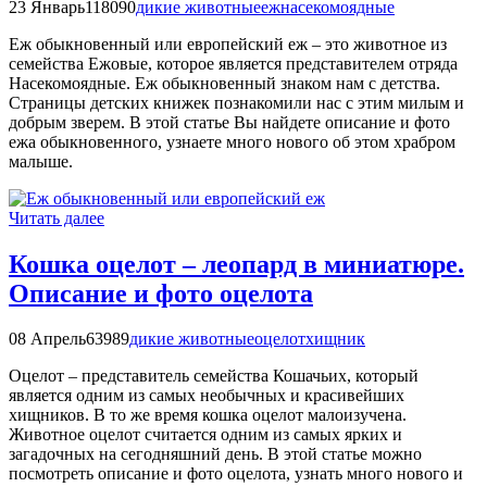
23 Январь
118090
дикие животные
еж
насекомоядные
Еж обыкновенный или европейский еж – это животное из
семейства Ежовые, которое является представителем отряда
Насекомоядные. Еж обыкновенный знаком нам с детства.
Страницы детских книжек познакомили нас с этим милым и
добрым зверем. В этой статье Вы найдете описание и фото
ежа обыкновенного, узнаете много нового об этом храбром
малыше.
Читать далее
Кошка оцелот – леопард в миниатюре.
Описание и фото оцелота
08 Апрель
63989
дикие животные
оцелот
хищник
Оцелот – представитель семейства Кошачьих, который
является одним из самых необычных и красивейших
хищников. В то же время кошка оцелот малоизучена.
Животное оцелот считается одним из самых ярких и
загадочных на сегодняшний день. В этой статье можно
посмотреть описание и фото оцелота, узнать много нового и