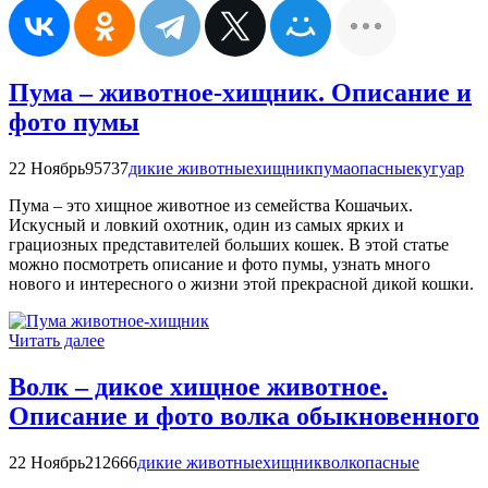
Пума – животное-хищник. Описание и
фото пумы
22 Ноябрь
95737
дикие животные
хищник
пума
опасные
кугуар
Пума – это хищное животное из семейства Кошачьих.
Искусный и ловкий охотник, один из самых ярких и
грациозных представителей больших кошек. В этой статье
можно посмотреть описание и фото пумы, узнать много
нового и интересного о жизни этой прекрасной дикой кошки.
Читать далее
Волк – дикое хищное животное.
Описание и фото волка обыкновенного
22 Ноябрь
212666
дикие животные
хищник
волк
опасные