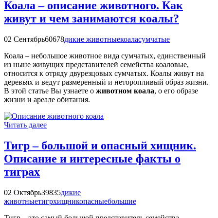
Коала – описание животного. Как
живут и чем занимаются коалы?
02 Сентябрь
60678
дикие животные
коала
сумчатые
Коала – небольшое животное вида сумчатых, единственный
из ныне живущих представителей семейства коаловые,
относится к отряду двурезцовых сумчатых. Коалы живут на
деревьях и ведут размеренный и неторопливый образ жизни.
В этой статье Вы узнаете о
животном коала
, о его образе
жизни и ареале обитания.
Читать далее
Тигр – большой и опасный хищник.
Описание и интересные факты о
тиграх
02 Октябрь
39835
дикие
животные
тигр
хищник
опасные
большие
Тигр – это самый большой представитель семейства