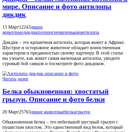
мире. Описание и фото антилопы
дикдик
15 Март
12243
дикие
животные
дикдик
полорогие
маленькие
антилопа
Дикдик – это крошечная антилопа, которая живет в Африке.
Шустрое и осторожное животное обладает воинственным
характером и преданностью своему партнеру. В этой статье
вы узнаете, как живет самая маленькая антилопа, увидите
суровый бой самцов и посмотрите фото дикдиков.
Читать далее
Белка обыкновенная: хвостатый
грызун. Описание и фото белки
20 Март
25763
дикие животные
белка
грызун
Обыкновенная белка – это небольшой шустрый грызун с
пушистым хвостом. Это единственный вид белок, который