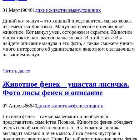
01 Март
190401
дикие животные
манул
хищник
Дикий кот манул – это хищный представитель малых кошек
из семейства Кошачьих. Манул интересное и необычное
животное. Кот манул умен, осторожен и скрытен. Животное
манул также называется палласов кот. В этой статье Вы
найдете описание манула и его фото, а также сможете узнать
много интересного об удивительном животном с загадочным
названием манул.
Читать далее
Животное фенек – ушастая лисичка.
Фото лисы фенек и описание
07 Апрель
66640
дикие животные
фенек
хищник
Лисичка фенек – самый маленький и необычный
представитель семейства Псовые. Животное фенек обладает
очень своеобразной внешностью. Эта ушастая лисичка
выглядит забавно и очень мило. Лиса фенек шустрое и
подвижное животное. Ниже Вы найдете описание лисы фенек