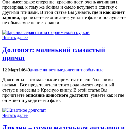
Она имеет яркое оперение, красиво поет, очень активная и
проворная, к тому же бойкая и смело вступает в схватку с
другими птицами. В этой статье Вы узнаете,
где и как живет
зарянка
, прочитаете ее описание, увидите фото и послушаете
незабываемое пение зарянки.
Читать далее
Долгопят: маленький глазастый
примат
12 Март
14649
дикие животные
долгопят
необычные
Долгопяты – это маленькие приматы с очень большими
глазами. Все представители этого рода имеют охранный
статус и внесены в Красную книгу. В этой статье Вы
прочитаете
описание животного долгопят
, узнаете как и где
он живет и увидите его фото.
Читать далее
Дикдик – самая маленькая антилопа в