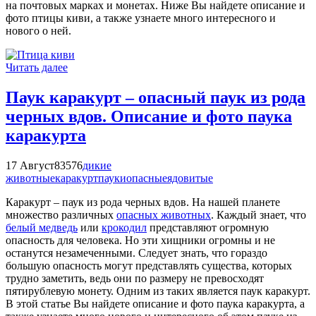
на почтовых марках и монетах. Ниже Вы найдете описание и
фото птицы киви, а также узнаете много интересного и
нового о ней.
Читать далее
Паук каракурт – опасный паук из рода
черных вдов. Описание и фото паука
каракурта
17 Август
83576
дикие
животные
каракурт
пауки
опасные
ядовитые
Каракурт – паук из рода черных вдов. На нашей планете
множество различных
опасных животных
. Каждый знает, что
белый медведь
или
крокодил
представляют огромную
опасность для человека. Но эти хищники огромны и не
останутся незамеченными. Следует знать, что гораздо
большую опасность могут представлять существа, которых
трудно заметить, ведь они по размеру не превосходят
пятирублевую монету. Одним из таких является паук каракурт.
В этой статье Вы найдете описание и фото паука каракурта, а