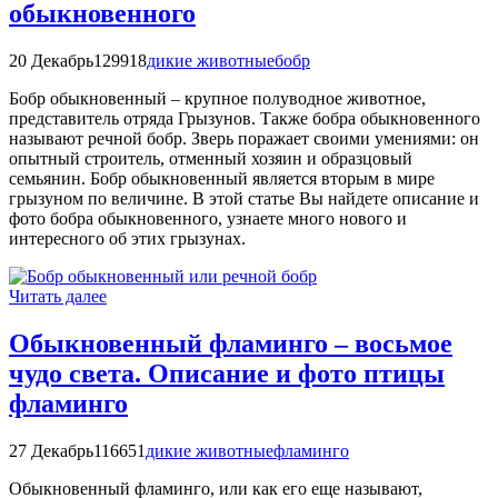
обыкновенного
20 Декабрь
129918
дикие животные
бобр
Бобр обыкновенный – крупное полуводное животное,
представитель отряда Грызунов. Также бобра обыкновенного
называют речной бобр. Зверь поражает своими умениями: он
опытный строитель, отменный хозяин и образцовый
семьянин. Бобр обыкновенный является вторым в мире
грызуном по величине. В этой статье Вы найдете описание и
фото бобра обыкновенного, узнаете много нового и
интересного об этих грызунах.
Читать далее
Обыкновенный фламинго – восьмое
чудо света. Описание и фото птицы
фламинго
27 Декабрь
116651
дикие животные
фламинго
Обыкновенный фламинго, или как его еще называют,