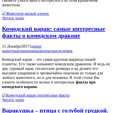
сможете узнать много интересного об этом крошечном
животном.
Читать далее
Комодский варан: самые интересные
факты о комодском драконе
15 Декабрь
58573
дикие
животные
хищник
варан
опасные
эндемик
Комодский варан – это самая крупная ящерица нашей
планеты. Его также называют комодским драконом. И ведь не
зря, суровый нрав, гигантские размеры и яд делают его
высшим хищником и чрезвычайно опасным не только для
любого животного, но и для человека. В этой статье Вы
узнаете особенности жизни и интересные
факты про
комодского варана
.
Читать далее
Варакушка – птица с голубой грудкой.