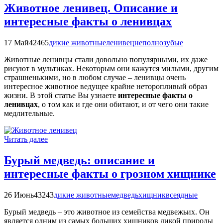
Животное ленивец. Описание и
интересные факты о ленивцах
17 Май
42465
дикие животные
ленивец
неполнозубые
Животные ленивцы стали довольно популярными, их даже
рисуют в мультиках. Некоторым они кажутся милыми, другим
страшненькими, но в любом случае – ленивцы очень
интересное животное ведущее крайне неторопливый образ
жизни. В этой статье Вы узнаете
интересные факты о
ленивцах
, о том как и где они обитают, и от чего они такие
медлительные.
Читать далее
Бурый медведь: описание и
интересные факты о грозном хищнике
26 Июнь
43243
дикие животные
медведь
хищник
всеядные
Бурый медведь – это животное из семейства медвежьих. Он
является одним из самых больших хищников дикой природы