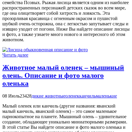
семейства Псовых. Рыжая лисица является одним из наиболее
распространенных персонажей детских сказок во всем мире,
где она олицетворяет собой хитрость и ловкость. Эта
прозорливая красавица с огненным окрасом и пушистой
шубкой очень осторожна, она с легкостью запутывает следы и
изящно уходит от погони. Ниже Вы найдете описание лисицы
и фото, а также узнаете много нового и интересного об этом
животном.
Читать далее
Животное малый оленек – мышиный
олень. Описание и фото малого
оленька
08 Июль
23428
дикие животные
оленек
канчиль
маленькие
Малый оленек или канчиль (другие названия: яванский
малый канчиль, яванский оленек) – это самое маленькое
парнокопытное на планете. Мышиный олень – удивительное
создание, обладающее уникально миниатюрными размерами.
В этой статье Вы найдете описание и фото малого оленька и