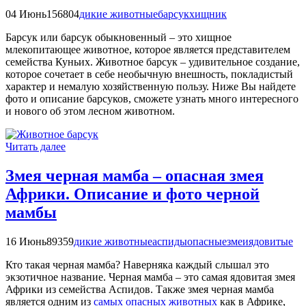
04 Июнь
156804
дикие животные
барсук
хищник
Барсук или барсук обыкновенный – это хищное
млекопитающее животное, которое является представителем
семейства Куньих. Животное барсук – удивительное создание,
которое сочетает в себе необычную внешность, покладистый
характер и немалую хозяйственную пользу. Ниже Вы найдете
фото и описание барсуков, сможете узнать много интересного
и нового об этом лесном животном.
Читать далее
Змея черная мамба – опасная змея
Африки. Описание и фото черной
мамбы
16 Июнь
89359
дикие животные
аспиды
опасные
змеи
ядовитые
Кто такая черная мамба? Наверняка каждый слышал это
экзотичное название. Черная мамба – это самая ядовитая змея
Африки из семейства Аспидов. Также змея черная мамба
является одним из
самых опасных животных
как в Африке,