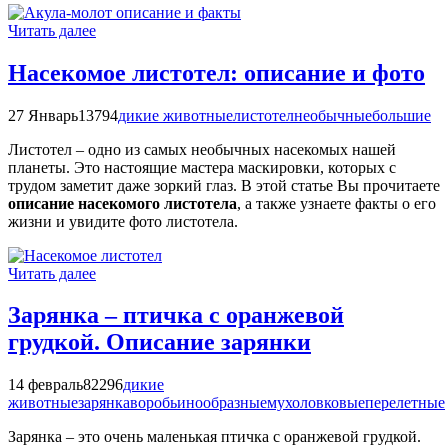
Читать далее
Насекомое листотел: описание и фото
27 Январь
13794
дикие животные
листотел
необычные
большие
Листотел – одно из самых необычных насекомых нашей
планеты. Это настоящие мастера маскировки, которых с
трудом заметит даже зоркий глаз. В этой статье Вы прочитаете
описание насекомого листотела
, а также узнаете факты о его
жизни и увидите фото листотела.
Читать далее
Зарянка – птичка с оранжевой
грудкой. Описание зарянки
14 февраль
82296
дикие
животные
зарянка
воробьинообразные
мухоловковые
перелетные
Зарянка – это очень маленькая птичка с оранжевой грудкой.