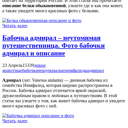
обитает на территории России. В этой статье Вы прочитаете
описание белки обыкновенной
, узнаете где и как она живет,
а также увидите много красивых фото с белками.
Читать далее
Бабочка адмирал – неутомимая
путешественница. Фото бабочки
адмирал и описание
23 Апрель
15339
дикие
животные
бабочка
чешуекрылые
нимфалиды
адмирал
Адмирал
(лат. Vanessa atalanta) — дневная бабочка из
семейства Нимфалид, которая широко распространена в
России. Бабочка адмирал отличается яркой окраской,
дружелюбным нравом и любовью к путешествиям. В этой
статье вы узнаете о том, как живет бабочка адмирал и увидите
много красивых фото с ней.
Читать далее