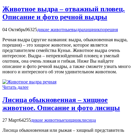
Животное выдра – отважный пловец.
Описание и фото речной выдры
04 Октябрь
96325
дикие животные
выдра
хищник
порешня
Речная выдра (другие названия: выдра, обыкновенная выдра,
порешня) – это хищное животное, которое является
представителем семейства Куньи. Животное выдра очень
интересное. Выдра – непревзойденный пловец и умелый
охотник, она очень ловкая и гибкая. Ниже Вы найдете
описание и фото речной выдры, а также сможете узнать много
нового и интересного об этом удивительном животном.
Читать далее
Лисица обыкновенная – хищное
животное. Описание и фото лисицы
27 Март
64255
дикие животные
хищник
лисица
Лисица обыкновенная или рыжая – хищный представитель