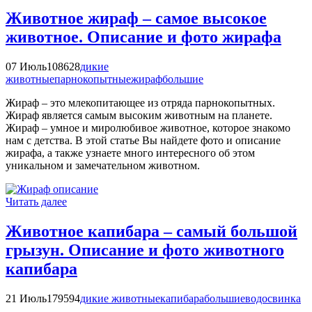
Животное жираф – самое высокое
животное. Описание и фото жирафа
07 Июль
108628
дикие
животные
парнокопытные
жираф
большие
Жираф – это млекопитающее из отряда парнокопытных.
Жираф является самым высоким животным на планете.
Жираф – умное и миролюбивое животное, которое знакомо
нам с детства. В этой статье Вы найдете фото и описание
жирафа, а также узнаете много интересного об этом
уникальном и замечательном животном.
Читать далее
Животное капибара – самый большой
грызун. Описание и фото животного
капибара
21 Июль
179594
дикие животные
капибара
большие
водосвинка