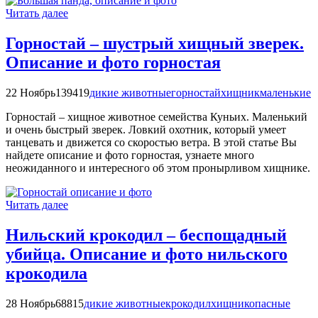
Читать далее
Горностай – шустрый хищный зверек.
Описание и фото горностая
22 Ноябрь
139419
дикие животные
горностай
хищник
маленькие
Горностай – хищное животное семейства Куньих. Маленький
и очень быстрый зверек. Ловкий охотник, который умеет
танцевать и движется со скоростью ветра. В этой статье Вы
найдете описание и фото горностая, узнаете много
неожиданного и интересного об этом пронырливом хищнике.
Читать далее
Нильский крокодил – беспощадный
убийца. Описание и фото нильского
крокодила
28 Ноябрь
68815
дикие животные
крокодил
хищник
опасные