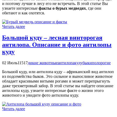
и поэтому лучше в лесу его не встречать. В этой статье Вы
узнаете интересные
факты о бурых медведях
, где они
обитают и как охотятся.
Читать далее
Большой куду – лесная винторогая
антилопа. Описание и фото антилопы
куду
02 Июль
11517
дикие животные
антилопа
куду
быки
полорогие
Большой куду, или антилопа куду – африканский вид антилоп
из подсемейства быков. Это сильное и выносливое животное
обладает красивыми витыми рогами и может перепрыгнуть
даже трехметровый забор. В этой статье вы найдете описание
антилопы куду, узнаете интересные факте о жизни этого
животного и увидите фото антилопы куду.
Читать далее