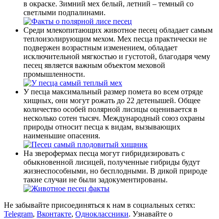
в окраске. Зимний мех белый, летний – темный со
светлыми подпалинами.
Среди млекопитающих животное песец обладает самым
теплоизолирующим мехом. Мех песца практически не
подвержен возрастным изменением, обладает
исключительной мягкостью и густотой, благодаря чему
песец является важным объектом меховой
промышленности.
У песца максимальный размер помета во всем отряде
хищных, они могут рожать до 22 детенышей. Общее
количество особей полярной лисицы оценивается в
несколько сотен тысяч. Международный союз охраны
природы относит песца к видам, вызывающих
наименьшие опасения.
На зверофермах песца могут гибридизировать с
обыкновенной лисицей, полученные гибриды будут
жизнеспособными, но бесплодными. В дикой природе
такие случаи не были задокументированы.
Не забывайте присоединяться к нам в социальных сетях:
Telegram
,
Вконтакте
,
Одноклассники
. Узнавайте о