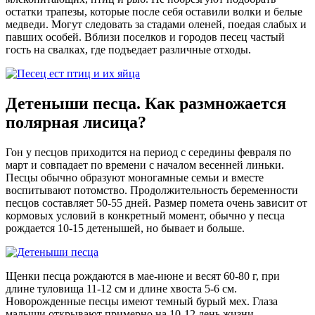
остатки трапезы, которые после себя оставили волки и белые
медведи. Могут следовать за стадами оленей, поедая слабых и
павших особей. Вблизи поселков и городов песец частый
гость на свалках, где подъедает различные отходы.
Детеныши песца. Как размножается
полярная лисица?
Гон у песцов приходится на период с середины февраля по
март и совпадает по времени с началом весенней линьки.
Песцы обычно образуют моногамные семьи и вместе
воспитывают потомство. Продолжительность беременности
песцов составляет 50-55 дней. Размер помета очень зависит от
кормовых условий в конкретный момент, обычно у песца
рождается 10-15 детенышей, но бывает и больше.
Щенки песца рождаются в мае-июне и весят 60-80 г, при
длине туловища 11-12 см и длине хвоста 5-6 см.
Новорожденные песцы имеют темный бурый мех. Глаза
малыши открывают примерно на 10-12 день жизни,