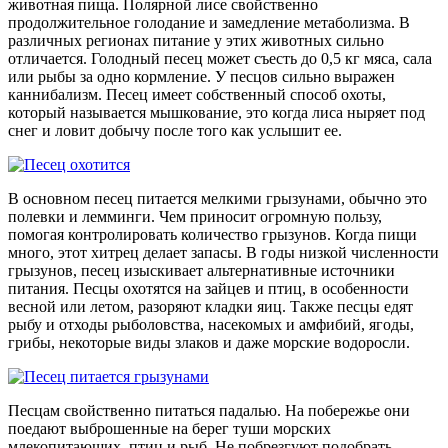
животная пища. Полярной лисе свойственно
продолжительное голодание и замедление метаболизма. В
различных регионах питание у этих животных сильно
отличается. Голодный песец может съесть до 0,5 кг мяса, сала
или рыбы за одно кормление. У песцов сильно выражен
каннибализм. Песец имеет собственный способ охоты,
который называется мышкование, это когда лиса ныряет под
снег и ловит добычу после того как услышит ее.
В основном песец питается мелкими грызунами, обычно это
полевки и лемминги. Чем приносит огромную пользу,
помогая контролировать количество грызунов. Когда пищи
много, этот хитрец делает запасы. В годы низкой численности
грызунов, песец изыскивает альтернативные источники
питания. Песцы охотятся на зайцев и птиц, в особенности
весной или летом, разоряют кладки яиц. Также песцы едят
рыбу и отходы рыболовства, насекомых и амфибий, ягоды,
грибы, некоторые виды злаков и даже морские водоросли.
Песцам свойственно питаться падалью. На побережье они
поедают выброшенные на берег туши морских
млекопитающих, птиц и рыб. Не побрезгуют подобрать