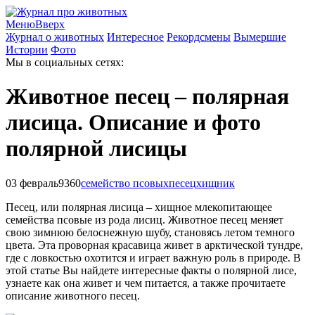
Меню
Вверх
Журнал о животных
Интересное
Рекордсмены
Вымершие
Истории
Фото
Мы в социальных сетях:
Животное песец – полярная
лисица. Описание и фото
полярной лисицы
03 февраль
9360
семейство псовых
песец
хищник
Песец, или полярная лисица – хищное млекопитающее
семейства псовые из рода лисиц. Животное песец меняет
свою зимнюю белоснежную шубу, становясь летом темного
цвета. Эта проворная красавица живет в арктической тундре,
где с ловкостью охотится и играет важную роль в природе. В
этой статье Вы найдете интересные факты о полярной лисе,
узнаете как она живет и чем питается, а также прочитаете
описание животного песец.