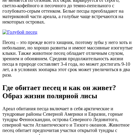
не меняется по сезонам. Их окрас варьируется от серого,
светло-кофейного и песочного до темно-пепельного с
голубовато-серым оттенком. Белые песцы преобладают на
материковой части ареала, а голубые чаще встречаются на
некоторых островах.
Песец – это прежде всего хищник, поэтому зубы у него хоть и
небольшие, но хорошо развиты и имеют массивные изогнутые
клыки. Также животное песец обладает отличным слухом,
зрением и обонянием. Средняя продолжительность жизни
песца в природе составляет 3-4 года, но может достигать 9-10
лет, а в условиях зоопарка этот срок может увеличиться в два
раза.
Где обитает песец и как он живет?
Образ жизни полярной лисы
Ареал обитания песца включает в себя арктические и
тундровые районы Северной Америки и Евразии, горные
тундры Фенноскандии, острова Северного Ледовитого,
северной части Атлантического и Тихого океанов. Животное
песец обитает предпочитая участки открытой тундры с