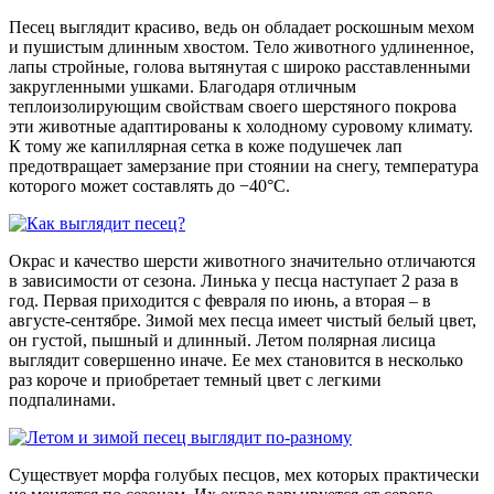
Песец выглядит красиво, ведь он обладает роскошным мехом
и пушистым длинным хвостом. Тело животного удлиненное,
лапы стройные, голова вытянутая с широко расставленными
закругленными ушками. Благодаря отличным
теплоизолирующим свойствам своего шерстяного покрова
эти животные адаптированы к холодному суровому климату.
К тому же капиллярная сетка в коже подушечек лап
предотвращает замерзание при стоянии на снегу, температура
которого может составлять до −40°C.
Окрас и качество шерсти животного значительно отличаются
в зависимости от сезона. Линька у песца наступает 2 раза в
год. Первая приходится с февраля по июнь, а вторая – в
августе-сентябре. Зимой мех песца имеет чистый белый цвет,
он густой, пышный и длинный. Летом полярная лисица
выглядит совершенно иначе. Ее мех становится в несколько
раз короче и приобретает темный цвет с легкими
подпалинами.
Существует морфа голубых песцов, мех которых практически