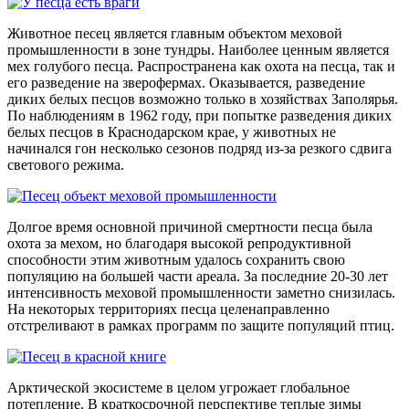
Животное песец является главным объектом меховой
промышленности в зоне тундры. Наиболее ценным является
мех голубого песца. Распространена как охота на песца, так и
его разведение на зверофермах. Оказывается, разведение
диких белых песцов возможно только в хозяйствах Заполярья.
По наблюдениям в 1962 году, при попытке разведения диких
белых песцов в Краснодарском крае, у животных не
начинался гон несколько сезонов подряд из-за резкого сдвига
светового режима.
Долгое время основной причиной смертности песца была
охота за мехом, но благодаря высокой репродуктивной
способности этим животным удалось сохранить свою
популяцию на большей части ареала. За последние 20-30 лет
интенсивность меховой промышленности заметно снизилась.
На некоторых территориях песца целенаправленно
отстреливают в рамках программ по защите популяций птиц.
Арктической экосистеме в целом угрожает глобальное
потепление. В краткосрочной перспективе теплые зимы