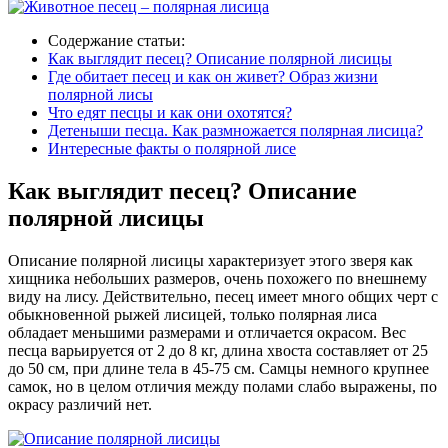
Содержание статьи:
Как выглядит песец? Описание полярной лисицы
Где обитает песец и как он живет? Образ жизни
полярной лисы
Что едят песцы и как они охотятся?
Детеныши песца. Как размножается полярная лисица?
Интересные факты о полярной лисе
Как выглядит песец? Описание
полярной лисицы
Описание полярной лисицы характеризует этого зверя как
хищника небольших размеров, очень похожего по внешнему
виду на лису. Действительно, песец имеет много общих черт с
обыкновенной рыжей лисицей, только полярная лиса
обладает меньшими размерами и отличается окрасом. Вес
песца варьируется от 2 до 8 кг, длина хвоста составляет от 25
до 50 см, при длине тела в 45-75 см. Самцы немного крупнее
самок, но в целом отличия между полами слабо выражены, по
окрасу различий нет.