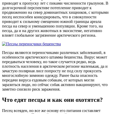
приводят к пропуску лет с пиками численности грызунов. В
долгосрочной перспективе потепление приводит к
продвижению на север доминантных хищников, с которыми
песец неспособен конкурировать, что в совокупности
приводит к сильному смещению южной границы ареала
песца на север и уменьшению популяции. Кроме того, на
песца, да и на других животных в экосистеме, негативно
влияет глобальное загрязнение арктического региона.
Песцы являются переносчиками различных заболеваний, в
особенности арктического штамма бешенства. Вирус может
передаваться человеку, но такое случается редко, ведь
плотность населения в арктическом регионе маленькая, да и
зачастую полярная лисе попросту не под силу прокусить
многослойную зимнюю одежду. Ранее была опасность
передачи вируса ездовым собакам, от которых могли
заразиться люди, но сейчас собак активно вакцинируют, что
заметно снизило риск заражения.
Что едят песцы и как они охотятся?
Песец всеяден, но все же основу его питания составляет