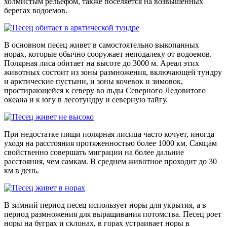
холмистым рельефом, также поселяется на возвышенных
берегах водоемов.
В основном песец живет в самостоятельно выкопанных
норах, которые обычно сооружает неподалеку от водоемов.
Полярная лиса обитает на высоте до 3000 м. Ареал этих
животных состоит из зоны размножения, включающей тундру
и арктические пустыни, и зоны кочевок и зимовок,
простирающейся к северу во льды Северного Ледовитого
океана и к югу в лесотундру и северную тайгу.
При недостатке пищи полярная лисица часто кочует, иногда
уходя на расстояния протяженностью более 1000 км. Самцам
свойственно совершать миграции на более дальние
расстояния, чем самкам. В среднем животное проходит до 30
км в день.
В зимний период песец использует норы для укрытия, а в
период размножения для выращивания потомства. Песец роет
норы на буграх и склонах, в горах устраивает норы в