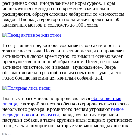
расщелинах скал, иногда занимает норы сурков. Норы
используются ежегодно и со временем значительно
расширяются, образуя сложные лабиринты со множеством
входов. Площадь территории норы может превышать 50
квадратных метров и содержать до 100 входов.
Песец – животное, которое сохраняет свою активность в
течение всего года. Но если в летние месяцы он проявляет
активность в любое время суток, то зимой и осенью ведет
преимущественно ночной образ жизни. Песец не только
активное животное, но и весьма «музыкальное». Зверь
обладает довольно разнообразным спектром звуков, а его
голос больше напоминает хриплый собачий лай.
Главным врагом песца в природе является
обыкновенная
лисица
, с которой он неспособен конкурировать из-за своего
небольшого размера. Кроме этого песцам угрожают
белые
медведи
,
волки
и
росомахи
, нападают на них ездовые и
пастушьи собаки, а также крупные виды хищных арктических
птиц, чаек и поморников, которые убивают молодых песцов.