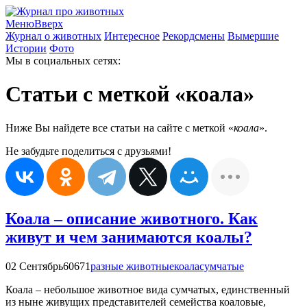
Меню
Вверх
Журнал о животных
Интересное
Рекордсмены
Вымершие
Истории
Фото
Мы в социальных сетях:
Статьи с меткой «коала»
Ниже Вы найдете все статьи на сайте с меткой «
коала
».
Не забудьте поделиться с друзьями!
Коала – описание животного. Как
живут и чем занимаются коалы?
02 Сентябрь
60671
разные животные
коала
сумчатые
Коала – небольшое животное вида сумчатых, единственный
из ныне живущих представителей семейства коаловые,