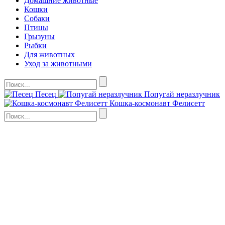
Домашние животные
Кошки
Собаки
Птицы
Грызуны
Рыбки
Для животных
Уход за животными
Песец
Попугай неразлучник
Кошка-космонавт Фелисетт