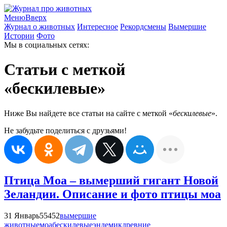
Меню
Вверх
Журнал о животных
Интересное
Рекордсмены
Вымершие
Истории
Фото
Мы в социальных сетях:
Статьи с меткой
«бескилевые»
Ниже Вы найдете все статьи на сайте с меткой «
бескилевые
».
Не забудьте поделиться с друзьями!
Птица Моа – вымерший гигант Новой
Зеландии. Описание и фото птицы моа
31 Январь
55452
вымершие
животные
моа
бескилевые
эндемик
древние