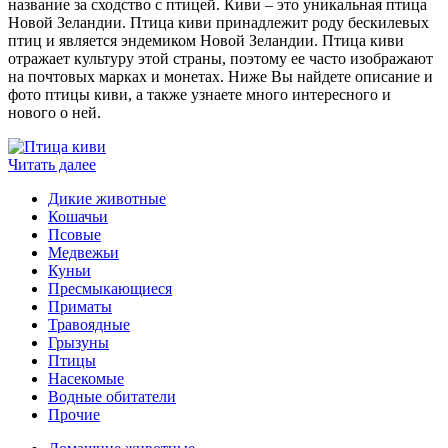
название за сходство с птицей. Киви – это уникальная птица
Новой Зеландии. Птица киви принадлежит роду бескилевых
птиц и является эндемиком Новой Зеландии. Птица киви
отражает культуру этой страны, поэтому ее часто изображают
на почтовых марках и монетах. Ниже Вы найдете описание и
фото птицы киви, а также узнаете много интересного и
нового о ней.
Читать далее
Дикие животные
Кошачьи
Псовые
Медвежьи
Куньи
Пресмыкающиеся
Приматы
Травоядные
Грызуны
Птицы
Насекомые
Водные обитатели
Прочие