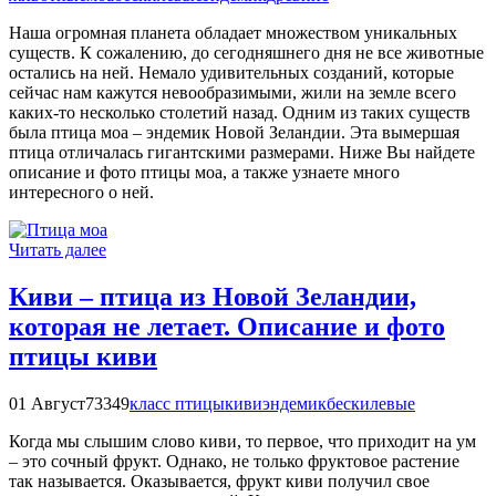
Наша огромная планета обладает множеством уникальных
существ. К сожалению, до сегодняшнего дня не все животные
остались на ней. Немало удивительных созданий, которые
сейчас нам кажутся невообразимыми, жили на земле всего
каких-то несколько столетий назад. Одним из таких существ
была птица моа – эндемик Новой Зеландии. Эта вымершая
птица отличалась гигантскими размерами. Ниже Вы найдете
описание и фото птицы моа, а также узнаете много
интересного о ней.
Читать далее
Киви – птица из Новой Зеландии,
которая не летает. Описание и фото
птицы киви
01 Август
73349
класс птицы
киви
эндемик
бескилевые
Когда мы слышим слово киви, то первое, что приходит на ум
– это сочный фрукт. Однако, не только фруктовое растение
так называется. Оказывается, фрукт киви получил свое