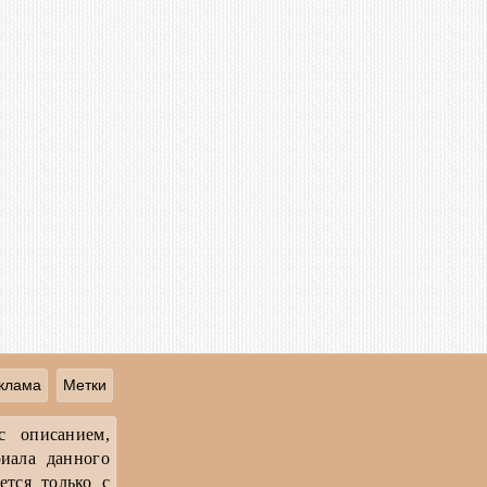
клама
Метки
с описанием,
иала данного
ется только с