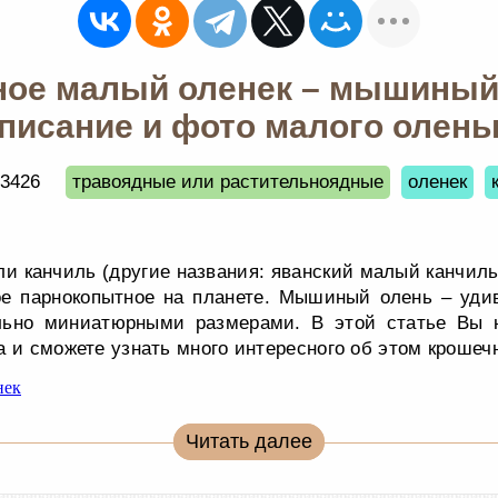
ое малый оленек – мышиный
писание и фото малого олень
3426
травоядные или растительноядные
оленек
и канчиль (другие названия: яванский малый канчиль,
ое парнокопытное на планете. Мышиный олень – удив
ьно миниатюрными размерами. В этой статье Вы 
а и сможете узнать много интересного об этом крошеч
Читать далее