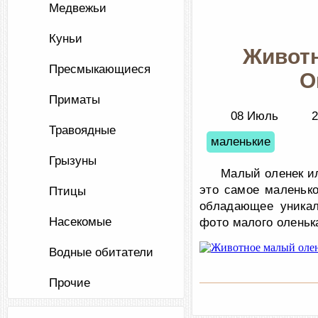
Медвежьи
Куньи
Животн
Пресмыкающиеся
О
Приматы
08 Июль
2
Травоядные
маленькие
Грызуны
Малый оленек ил
это самое маленьк
Птицы
обладающее уникал
Насекомые
фото малого оленьк
Водные обитатели
Прочие