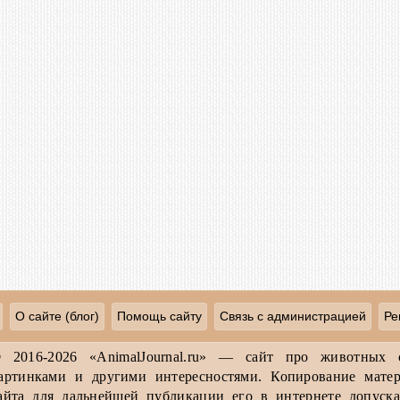
О сайте (блог)
Помощь сайту
Связь с администрацией
Ре
 2016-2026 «AnimalJournal.ru» — сайт про животных 
артинками и другими интересностями. Копирование матер
айта для дальнейшей публикации его в интернете допуска