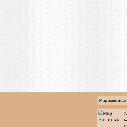
Мир животных
©
к
с