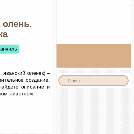
 олень.
ка
канчиль
 яванский оленек) –
ительное создание,
найдете описание и
ном животном.