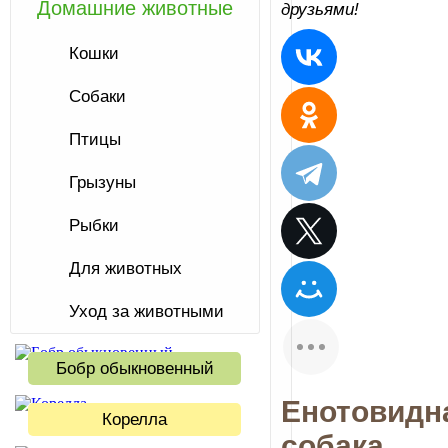
Домашние животные
друзьями!
Кошки
Собаки
Птицы
Грызуны
Рыбки
Для животных
Уход за животными
Бобр обыкновенный
Енотовидн
Корелла
собака