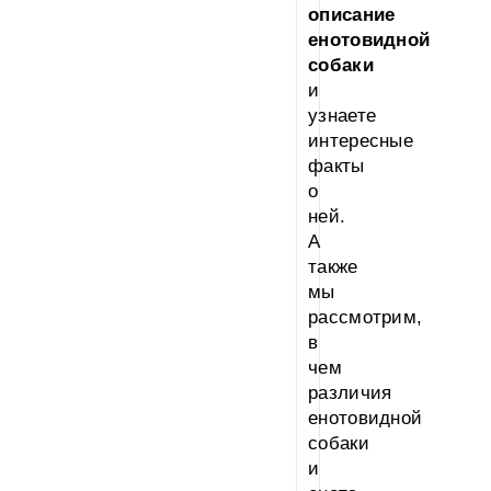
описание
енотовидной
собаки
и
узнаете
интересные
факты
о
ней.
А
также
мы
рассмотрим,
в
чем
различия
енотовидной
собаки
и