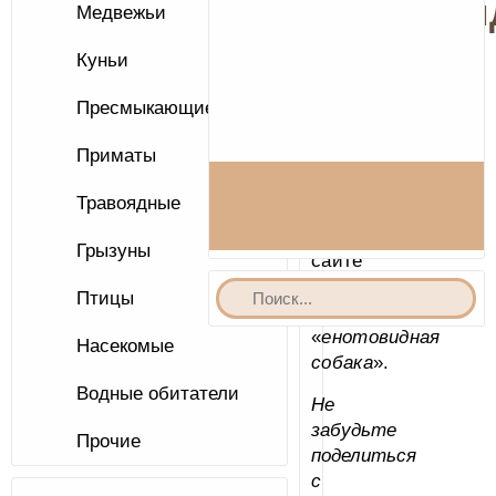
«енотови
Медвежьи
собака»
Куньи
Пресмыкающиеся
Ниже
Вы
Приматы
найдете
все
Травоядные
статьи
на
Грызуны
сайте
с
Птицы
меткой
«
енотовидная
Насекомые
собака
».
Водные обитатели
Не
забудьте
Прочие
поделиться
с