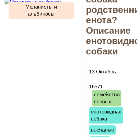
Меланисты и
родственн
альбиносы
енота?
Описание
енотовидн
собаки
13 Октябрь
16571
семейство
псовых
енотовидная
собака
всеядные