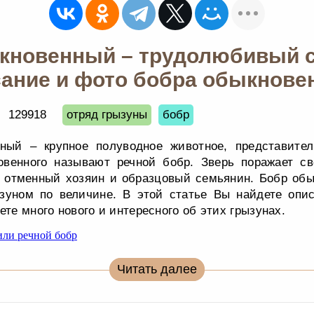
кновенный – трудолюбивый с
ание и фото бобра обыкнове
129918
отряд грызуны
бобр
ный – крупное полуводное животное, представител
овенного называют речной бобр. Зверь поражает с
, отменный хозяин и образцовый семьянин. Бобр обы
зуном по величине. В этой статье Вы найдете опи
ете много нового и интересного об этих грызунах.
Читать далее