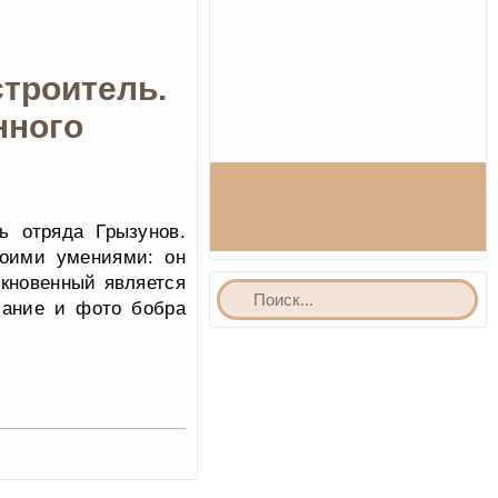
троитель.
нного
ь отряда Грызунов.
воими умениями: он
кновенный является
сание и фото бобра