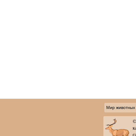
Мир животных
©
к
с