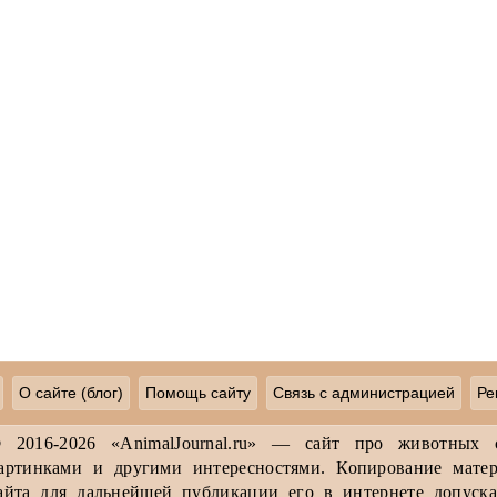
О сайте (блог)
Помощь сайту
Связь с администрацией
Ре
 2016-2026 «AnimalJournal.ru» — сайт про животных 
артинками и другими интересностями. Копирование матер
айта для дальнейшей публикации его в интернете допуска