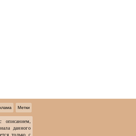
клама
Метки
с описанием,
иала данного
ется только с