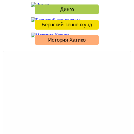
Динго
Бернский зенненхунд
История Хатико