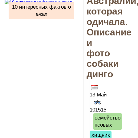
Австралии
10 интересных фактов о
которая
ежах
одичала.
Описание
и
фото
собаки
динго
13 Май
101515
семейство
псовых
хищник