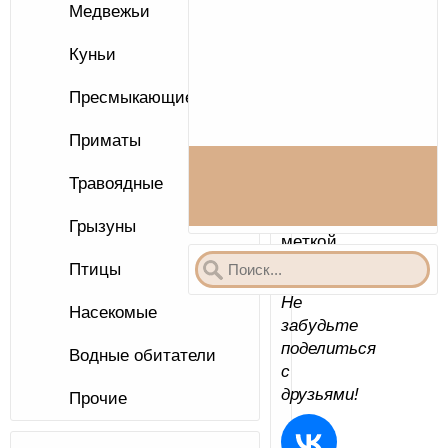
«динго»
Медвежьи
Куньи
Ниже
Вы
Пресмыкающиеся
найдете
все
Приматы
статьи
на
Травоядные
сайте
с
Грызуны
меткой
«
динго
».
Птицы
Не
Насекомые
забудьте
поделиться
Водные обитатели
с
друзьями!
Прочие