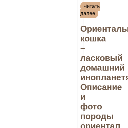
Читать
далее
Ориенталь
кошка
–
ласковый
домашний
инопланет
Описание
и
фото
породы
ориентал