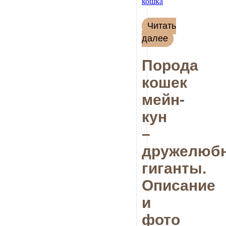
Читать
далее
Порода
кошек
мейн-
кун
–
дружелюб
гиганты.
Описание
и
фото