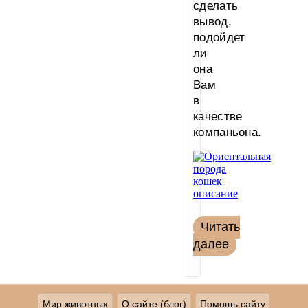
сделать
вывод,
подойдет
ли
она
Вам
в
качестве
компаньона.
Читать
далее
Мир животных
О сайте (блог)
Помощь сайту