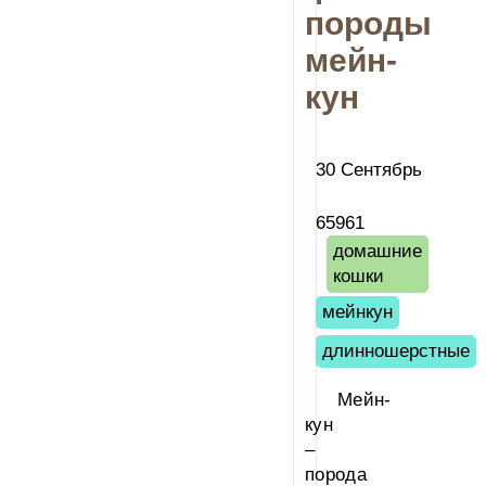
породы
мейн-
кун
30 Сентябрь
65961
домашние
кошки
мейнкун
длинношерстные
Мейн-
кун
–
порода