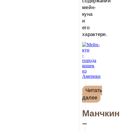
содержании
мейн-
куна
и
его
характере.
Читать
далее
Манчкин
–