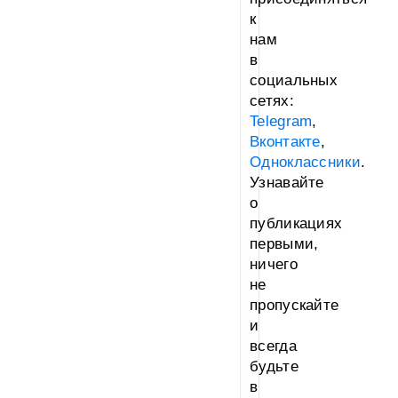
к
нам
в
социальных
сетях:
Telegram
,
Вконтакте
,
Одноклассники
.
Узнавайте
о
публикациях
первыми,
ничего
не
пропускайте
и
всегда
будьте
в