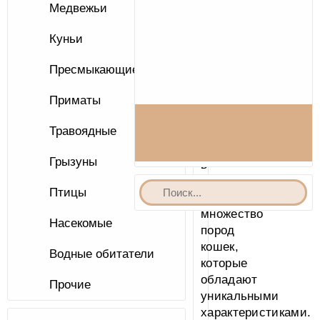
–
Медвежьи
одно
из
Куньи
самых
популярных
Пресмыкающиеся
домашних
животных.
Приматы
В
Травоядные
настоящее
время
Грызуны
в
мире
Птицы
насчитывается
множество
Насекомые
пород
кошек,
Водные обитатели
которые
обладают
Прочие
уникальными
характеристиками.