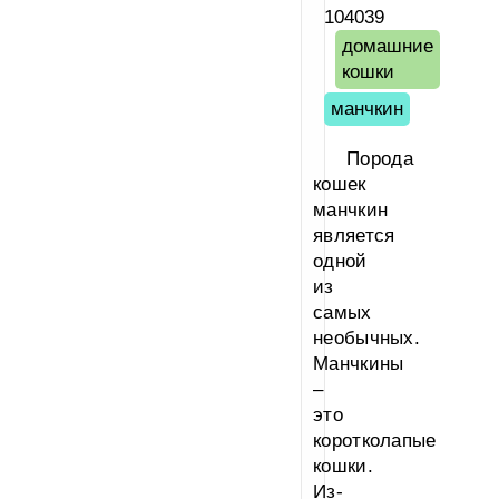
104039
домашние
кошки
манчкин
Порода
кошек
манчкин
является
одной
из
самых
необычных.
Манчкины
–
это
коротколапые
кошки.
Из-