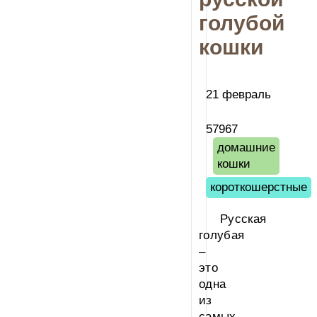
голубой
кошки
21 февраль
57967
домашние
кошки
короткошерстные
Русская
голубая
–
это
одна
из
самых