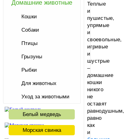
Домашние животные
Теплые
и
Кошки
пушистые,
упрямые
Собаки
и
своевольные,
Птицы
игривые
и
Грызуны
шустрые
–
Рыбки
домашние
кошки
Для животных
никого
Уход за животными
не
оставят
равнодушным,
Белый медведь
равно
как
Морская свинка
и