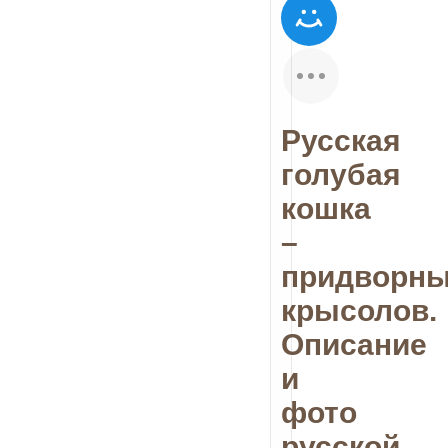
Русская
голубая
кошка
–
придворн
крысолов.
Описание
и
фото
русской