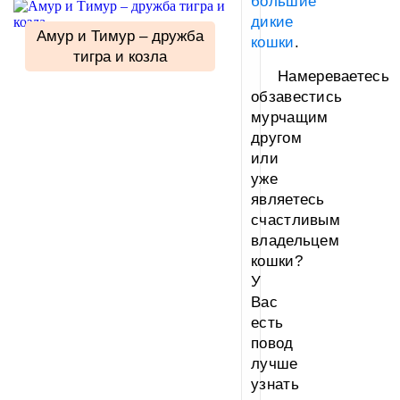
большие
дикие
Амур и Тимур – дружба
кошки
.
тигра и козла
Намереваетесь
обзавестись
мурчащим
другом
или
уже
являетесь
счастливым
владельцем
кошки?
У
Вас
есть
повод
лучше
узнать