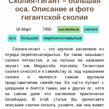
Сколия-гигант – большая
оса. Описание и фото
гигантской сколии
16 Март
7450
насекомые
сколия
оса
большие
перепончатокрылые
Сколия-гигант – это крупное насекомое из
отряда перепончатокрылых. Ее также называют
сколия пятнистая, а на латыни ее название
звучит, как Megascolia maculata. Гигантская
сколия относится к семейству ос под названием
сколии и является самым крупным
представителем семейства. Ее часто путают с
шершнем и боятся также, как и других ос, хотя
на самом деле это насекомое практически
безобидно. В этой статье Вы прочитаете
описание сколии-гиганта, узнаете, как она живет