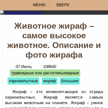
МЕНЮ
ВВЕРХ
Животное жираф –
самое высокое
животное. Описание и
фото жирафа
07 Июль
108640
травоядные или растительноядные
парнокопытные
жираф
большие
Жираф – это млекопитающее из отряда
парнокопытных. Жираф является самым
высоким животным на планете. Жираф – умное