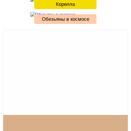
Корелла
Обезьяны в космосе