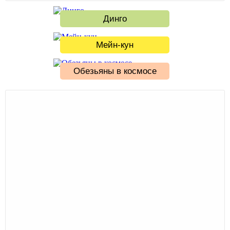
Динго
Мейн-кун
Обезьяны в космосе