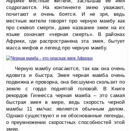
Африке местные жители, заслышав ее имя
содрогаются. На континенте змею уважают,
почитают и очень боятся. И не зря, ведь
местные жители говорят про черную мамбу как
про символ смерти, даже название змеи на их
языке означает «черная смерть». В районах
Африки, где распространена эта змея, бытует
масса мифов и легенд про черную мамбу.
Черную мамбу опасаются, так как она очень
ядовита и быстра. Змея черная мамба очень
подвижна и проворна, она бесшумно скользит по
земле с гордо поднятой головой. В Книге
рекордов Гиннесса черная мамба – это самая
быстрая змея в мире, ведь скорость черной
мамбы 11 км/час является обычным делом.
Однако существуют и не обоснованные легенды,
о преумножении скоростных способностей этой
змеи.