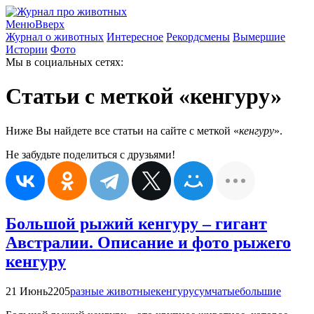
Меню
Вверх
Журнал о животных
Интересное
Рекордсмены
Вымершие
Истории
Фото
Мы в социальных сетях:
Статьи с меткой «кенгуру»
Ниже Вы найдете все статьи на сайте с меткой «
кенгуру
».
Не забудьте поделиться с друзьями!
Большой рыжий кенгуру – гигант
Австралии. Описание и фото рыжего
кенгуру
21 Июнь
2205
разные животные
кенгуру
сумчатые
большие