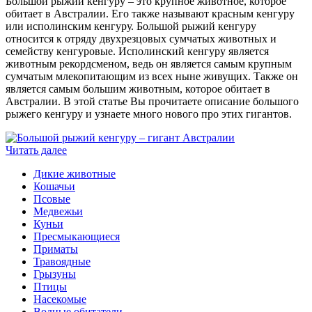
Большой рыжий кенгуру – это крупное животное, которое
обитает в Австралии. Его также называют красным кенгуру
или исполинским кенгуру. Большой рыжий кенгуру
относится к отряду двухрезцовых сумчатых животных и
семейству кенгуровые. Исполинский кенгуру является
животным рекордсменом, ведь он является самым крупным
сумчатым млекопитающим из всех ныне живущих. Также он
является самым большим животным, которое обитает в
Австралии. В этой статье Вы прочитаете описание большого
рыжего кенгуру и узнаете много нового про этих гигантов.
Читать далее
Дикие животные
Кошачьи
Псовые
Медвежьи
Куньи
Пресмыкающиеся
Приматы
Травоядные
Грызуны
Птицы
Насекомые
Водные обитатели