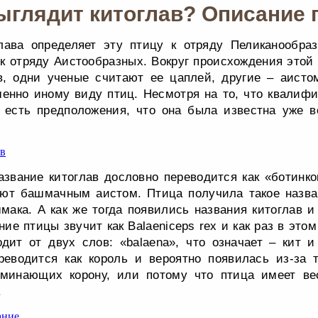
ыглядит китоглав? Описание
лава определяет эту птицу к отряду Пеликанообраз
 к отряду Аистообразных. Вокруг происхождения этой
в, одни ученые считают ее цаплей, другие – аистом
шенно иному виду птиц. Несмотря на то, что квалиф
, есть предположения, что она была известна уже 
азвание китоглав дословно переводится как «ботинко
ают башмачным аистом. Птица получила такое назван
ака. А как же тогда появились названия китоглав и
ие птицы звучит как Balaeniceps rex и как раз в это
одит от двух слов: «balaena», что означает – кит и
ереводится как король и вероятно появилась из-за 
оминающих корону, или потому что птица имеет в
.