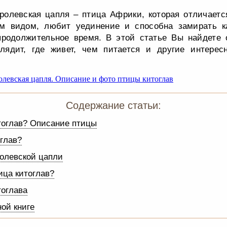
оролевская цапля – птица Африки, которая отличает
 видом, любит уединение и способна замирать ка
продолжительное время. В этой статье Вы найдете о
глядит, где живет, чем питается и другие интере
Содержание статьи:
тоглав? Описание птицы
оглав?
олевской цапли
ица китоглав?
тоглава
ной книге