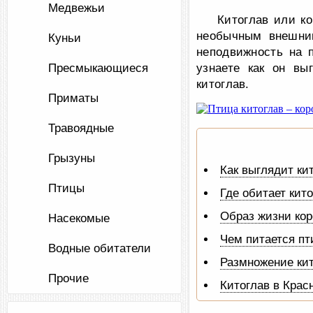
Медвежьи
Китоглав или к
необычным внешним
Куньи
неподвижность на 
Пресмыкающиеся
узнаете как он вы
китоглав.
Приматы
Травоядные
Грызуны
Как выглядит ки
Птицы
Где обитает кит
Образ жизни кор
Насекомые
Чем питается пт
Водные обитатели
Размножение ки
Прочие
Китоглав в Крас