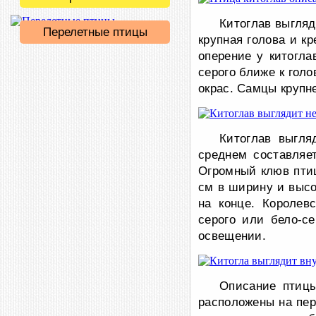
Китоглав выгляд
Перелетные птицы
крупная голова и к
оперение у китогла
серого ближе к гол
окрас. Самцы крупн
Китоглав выгля
среднем составляе
Огромный клюв птиц
см в ширину и высо
на конце. Королев
серого или бело-с
освещении.
Описание птицы
расположены на пер