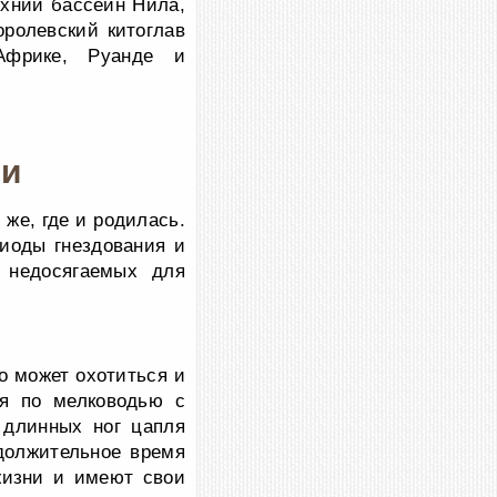
рхний бассейн Нила,
ролевский китоглав
Африке, Руанде и
ли
же, где и родилась.
иоды гнездования и
 недосягаемых для
но может охотиться и
ся по мелководью с
 длинных ног цапля
одолжительное время
жизни и имеют свои