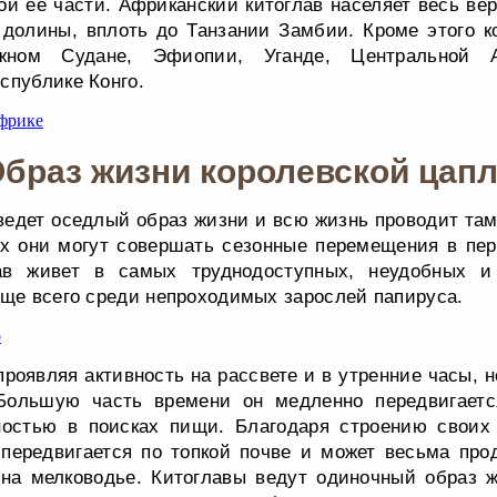
ой ее части. Африканский китоглав населяет весь ве
долины, вплоть до Танзании Замбии. Кроме этого ко
жном Судане, Эфиопии, Уганде, Центральной 
спублике Конго.
браз жизни королевской цап
ведет оседлый образ жизни и всю жизнь проводит там 
ах они могут совершать сезонные перемещения в пер
лав живет в самых труднодоступных, неудобных и
аще всего среди непроходимых зарослей папируса.
проявляя активность на рассвете и в утренние часы, 
Большую часть времени он медленно передвигает
ностью в поисках пищи. Благодаря строению своих
 передвигается по топкой почве и может весьма пр
 на мелководье. Китоглавы ведут одиночный образ 