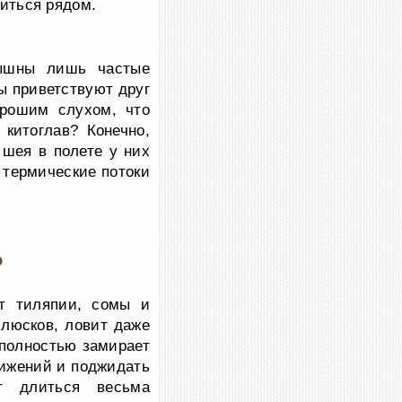
миться рядом.
лышны лишь частые
ы приветствуют друг
орошим слухом, что
китоглав? Конечно,
 шея в полете у них
т термические потоки
?
ют тиляпии, сомы и
ллюсков, ловит даже
 полностью замирает
вижений и поджидать
т длиться весьма