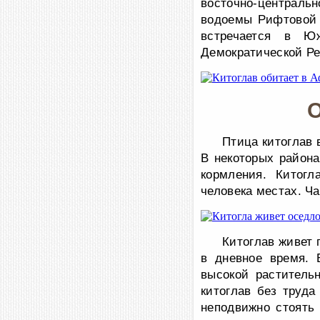
восточно-центральн
водоемы Рифтовой 
встречается в Ю
Демократической Ре
О
Птица китоглав 
В некоторых район
кормления. Китог
человека местах. Ч
Китоглав живет 
в дневное время. 
высокой раститель
китоглав без труда
неподвижно стоять