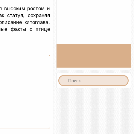
ся высоким ростом и
к статуя, сохраняя
писание китоглава,
сные факты о птице