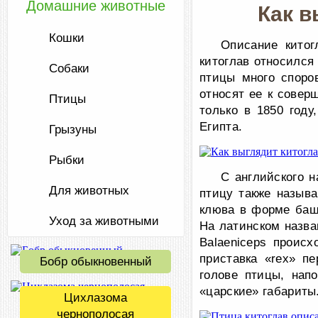
Домашние животные
Как в
Кошки
Описание китог
китоглав относился
Собаки
птицы много споро
относят ее к совер
Птицы
только в 1850 году
Египта.
Грызуны
Рыбки
С английского н
Для животных
птицу также назыв
клюва в форме башм
Уход за животными
На латинском назван
Balaeniceps происх
приставка «rex» п
Бобр обыкновенный
голове птицы, нап
«царские» габариты
Цихлазома
чернополосая