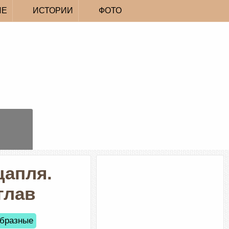
ИЕ
ИСТОРИИ
ФОТО
цапля.
глав
образные