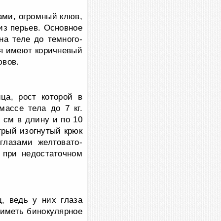
ами, огромный клюв,
из перьев. Основное
на теле до темного-
ья имеют коричневый
ювов.
ца, рост которой в
ассе тела до 7 кг.
 см в длину и по 10
трый изогнутый крюк
глазами желтовато-
 при недостаточном
, ведь у них глаза
 иметь бинокулярное