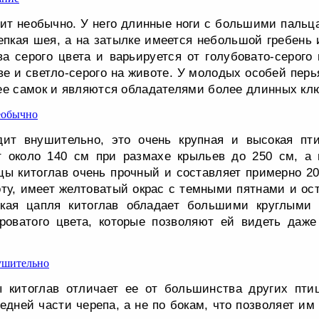
ит необычно. У него длинные ноги с большими пальц
репкая шея, а на затылке имеется небольшой гребень 
ва серого цвета и варьируется от голубовато-серого 
ове и светло-серого на животе. У молодых особей пер
ее самок и являются обладателями более длинных кл
дит внушительно, это очень крупная и высокая пти
т около 140 см при размахе крыльев до 250 см, а м
ы китоглав очень прочный и составляет примерно 20
ту, имеет желтоватый окрас с темными пятнами и ос
ская цапля китоглав обладает большими круглыми 
ероватого цвета, которые позволяют ей видеть даже
 китоглав отличает ее от большинства других птиц
едней части черепа, а не по бокам, что позволяет им