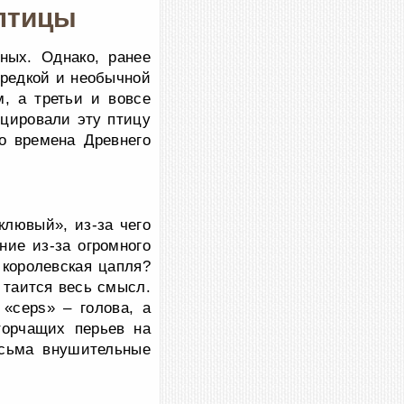
 птицы
ных. Однако, ранее
 редкой и необычной
, а третьи и вовсе
ицировали эту птицу
во времена Древнего
клювый», из-за чего
ие из-за огромного
 королевская цапля?
м таится весь смысл.
 «ceps» – голова, а
торчащих перьев на
есьма внушительные