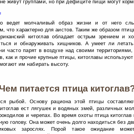
 не живут группами, но при дефиците пищи могут кор
но ведет молчаливый образ жизни и от него с
м, что характерно для аистов. Таким же образом птиц
фриканский китоглав обладает острым зрением и х
иться и обнаруживать хищников. А умеет ли летать 
они часто парят в воздухе над своими территориями,
в, как и прочие крупные птицы, китоглавы использую
омогают им набирать высоту.
Чем питается птица китоглав
тся рыбой. Основу рациона этой птицы составля
китоглав ест лягушек и водяных змей, различных мо
рокодилов и черепах. Во время охоты птица китоглав
ную голову. Она может очень долго находиться без д
иковых зарослях. Порой такое ожидание може