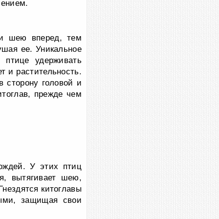
пением.
 и шею вперед, тем
ушая ее. Уникальное
 птице удерживать
т и растительность.
в сторону головой и
итоглав, прежде чем
ождей. У этих птиц
я, вытягивает шею,
 Гнездятся китоглавы
ными, защищая свои