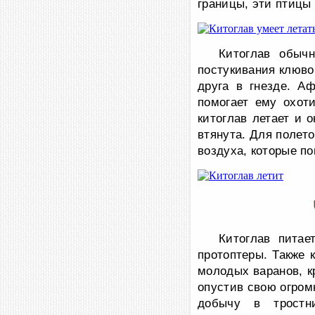
границы, эти птицы
Китоглав обыч
постукивания клюво
друга в гнезде. А
помогает ему охот
китоглав летает и 
втянута. Для полето
воздуха, которые п
Китоглав питае
протоптеры. Также 
молодых варанов, к
опустив свою огром
добычу в тростн