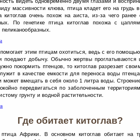
бность видеть одновременно двумя глазами и восприн
виду массивности клюва, птица кладет его на грудь 
 китоглав очень похож на аиста, из-за чего ранее
ных. По генетике птица китоглав похожа с цапля
у пеликанообразных.
помогает этим птицам охотиться, ведь с его помощью 
и поедают добычу. Обычно жертвы проглатываются 
ужно покормить птенцов, то китоглав разрезает сво
служит в качестве емкости для переноса воды птенц
и может вмещать в себя около 1 литра воды. Строение
окойно передвигаться по заболоченным территориям
истому грунту и водной растительности.
Где обитает китоглав?
 птица Африки. В основном китоглав обитает на т