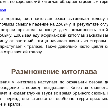
емя, но королевский китоглав обладает огромным тер
и жертвы, аист китоглав резко вытягивает голову
рямом смысле падение на добычу, в результате огл
 острым крючком на конце дает возможность этой
обычу. Добывая еду африканский китоглав захватывае
ищу от растений, птица начинает качать из стороны 
 приступает к трапезе. Также довольно часто цапля к
а отрывает ей голову.
Размножение китоглава
ения у китоглава наступает по окончании сезона д
поведение в период гнездования. Китоглав кланяетс
ает и издает глухие звуки во время брачного сезона.
от период они становятся особенно территориаль
в и врагов.