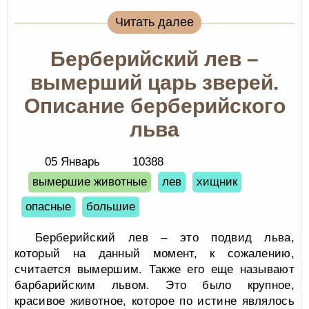
Читать далее
Берберийский лев –
вымерший царь зверей.
Описание берберийского
льва
05 Январь
10388
вымершие животные
лев
хищник
опасные
большие
Берберийский лев – это подвид льва,
который на данный момент, к сожалению,
считается вымершим. Также его еще называют
барбарийским львом. Это было крупное,
красивое животное, которое по истине являлось