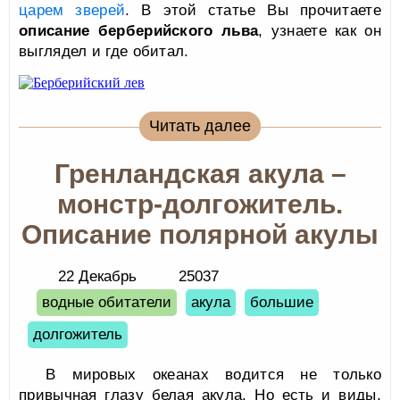
царем зверей
. В этой статье Вы прочитаете
описание берберийского льва
, узнаете как он
выглядел и где обитал.
Читать далее
Гренландская акула –
монстр-долгожитель.
Описание полярной акулы
22 Декабрь
25037
водные обитатели
акула
большие
долгожитель
В мировых океанах водится не только
привычная глазу белая акула. Но есть и виды,