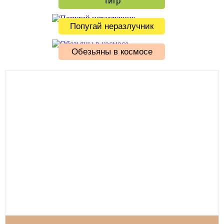
Тигр
Попугай неразлучник
Обезьяны в космосе