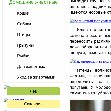
выглядит крупнее, 
Домашние животные
он очень подвижн
имеются носовые от
Кошки
Собаки
Клюв волнистог
Птицы
семена и различные
переносить различн
Грызуны
даже обороняться.
шелухи, помогают с
Рыбки
Для животных
Птенцы волнист
желтый, с зеленов
Уход за животными
определить пол в
попугаев. У молодо
Лев
самки она голубого 
Скалярия