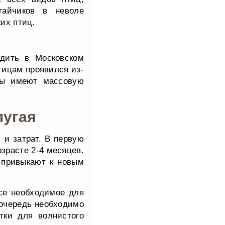
гайчиков в неволе
их птиц.
одить в Московском
тицам проявился из-
ицы имеют массовую
пугая
 и затрат. В первую
озрасте 2-4 месяцев.
 привыкают к новым
се необходимое для
 очередь необходимо
тки для волнистого