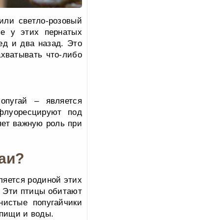
или светло-розовый
пе у этих пернатых
ед и два назад. Это
ахватывать что-либо
опугай – является
 флуоресцируют под
ет важную роль при
гаи?
ляется родиной этих
. Эти птицы обитают
нистые попугайчики
 пищи и воды.