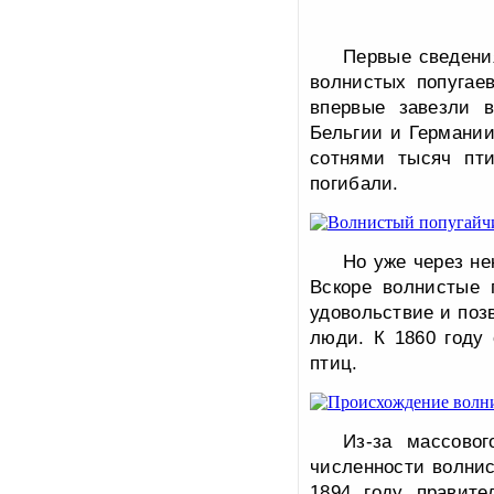
Первые сведени
волнистых попугае
впервые завезли в
Бельгии и Германии
сотнями тысяч пти
погибали.
Но уже через не
Вскоре волнистые 
удовольствие и поз
люди. К 1860 году
птиц.
Из-за массовог
численности волнис
1894 году правите