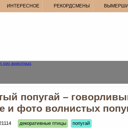
ИНТЕРЕСНОЕ
РЕКОРДСМЕНЫ
ВЫМЕРШ
ый попугай – говорливы
е и фото волнистых попу
21114
декоративные птицы
попугай