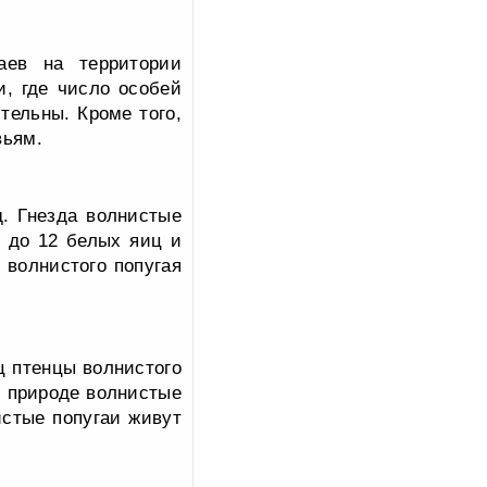
аев на территории
и, где число особей
тельны. Кроме того,
вьям.
. Гнезда волнистые
4 до 12 белых яиц и
 волнистого попугая
ц птенцы волнистого
й природе волнистые
истые попугаи живут