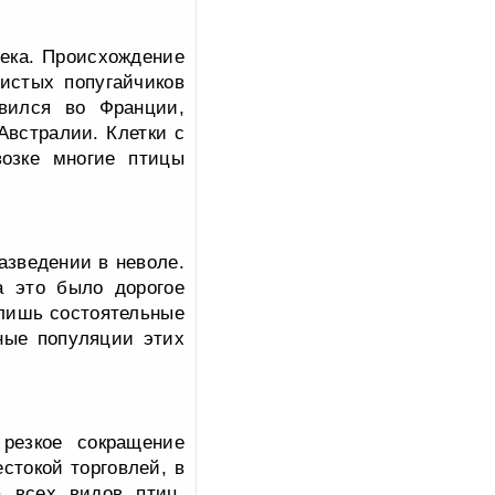
века. Происхождение
истых попугайчиков
явился во Франции,
Австралии. Клетки с
возке многие птицы
азведении в неволе.
а это было дорогое
 лишь состоятельные
ные популяции этих
 резкое сокращение
стокой торговлей, в
а всех видов птиц,