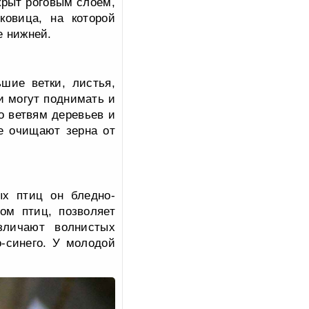
крыт роговым слоем,
овица, на которой
е нижней.
шие ветки, листья,
и могут поднимать и
о ветвям деревьев и
е очищают зерна от
ых птиц он бледно-
ом птиц, позволяет
зличают волнистых
о-синего. У молодой