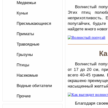
Медвежьи
Волнистый попу
Этих птиц полюби
Куньи
неприхотливость. 
Пресмыкающиеся
попугайчик, будьт
найдете много новог
Приматы
Травоядные
Ка
Грызуны
Волнистый попу
Птицы
от 17 до 20 см, пр
всего 40-45 грамм.
Насекомые
окрашено преимущес
Водные обитатели
насыщенный желтый
Прочие
Благодаря своем