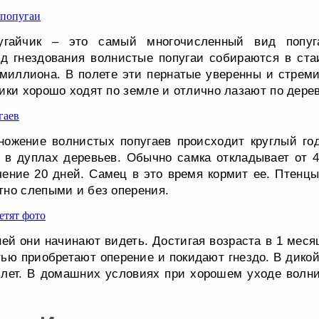
угайчик – это самый многочисленный вид попуг
д гнездования волнистые попугаи собираются в ста
миллиона. В полете эти пернатые уверенны и стреми
ики хорошо ходят по земле и отлично лазают по дере
ножение волнистых попугаев происходит круглый год
 в дуплах деревьев. Обычно самка откладывает от 
чение 20 дней. Самец в это время кормит ее. Птенцы
но слепыми и без оперения.
ней они начинают видеть. Достигая возраста в 1 меся
тью приобретают оперение и покидают гнездо. В дико
 лет. В домашних условиях при хорошем уходе волн