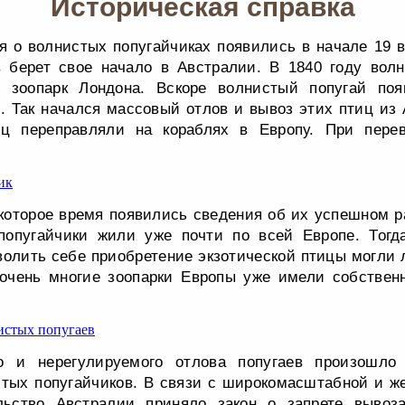
Историческая справка
я о волнистых попугайчиках появились в начале 19 
в берет свое начало в Австралии. В 1840 году волн
 зоопарк Лондона. Вскоре волнистый попугай по
. Так начался массовый отлов и вывоз этих птиц из 
ц переправляли на кораблях в Европу. При пере
которое время появились сведения об их успешном р
попугайчики жили уже почти по всей Европе. Тогд
волить себе приобретение экзотической птицы могли
 очень многие зоопарки Европы уже имели собствен
о и нерегулируемого отлова попугаев произошло
тых попугайчиков. В связи с широкомасштабной и же
льство Австралии приняло закон о запрете вывоз