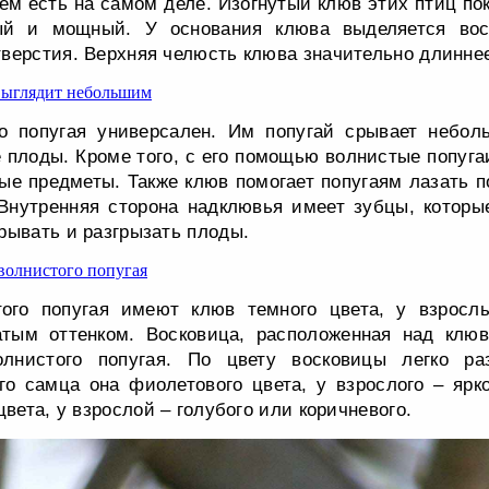
чем есть на самом деле. Изогнутый клюв этих птиц по
ый и мощный. У основания клюва выделяется воск
верстия. Верхняя челюсть клюва значительно длинне
о попугая универсален. Им попугай срывает неболь
 плоды. Кроме того, с его помощью волнистые попуга
ые предметы. Также клюв помогает попугаям лазать п
 Внутренняя сторона надклювья имеет зубцы, которы
рывать и разгрызать плоды.
ого попугая имеют клюв темного цвета, у взросл
атым оттенком. Восковица, расположенная над клюв
олнистого попугая. По цвету восковицы легко ра
го самца она фиолетового цвета, у взрослого – ярк
цвета, у взрослой – голубого или коричневого.