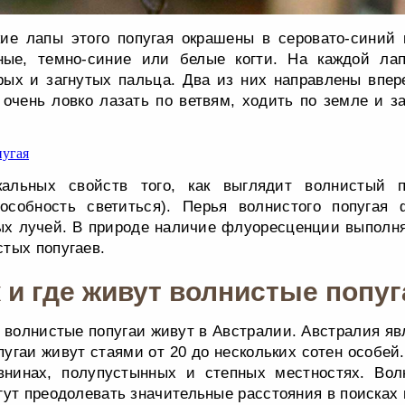
ие лапы этого попугая окрашены в серовато-синий 
ые, темно-синие или белые когти. На каждой ла
рых и загнутых пальца. Два из них направлены впер
 очень ловко лазать по ветвям, ходить по земле и з
альных свойств того, как выглядит волнистый п
особность светиться). Перья волнистого попугая
ых лучей. В природе наличие флуоресценции выполня
тых попугаев.
 и где живут волнистые попу
 волнистые попугаи живут в Австралии. Австралия яв
пугаи живут стаями от 20 до нескольких сотен особей
внинах, полупустынных и степных местностях. Вол
гут преодолевать значительные расстояния в поисках