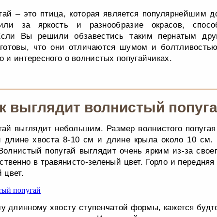
гай – это птица, которая является популярнейшим 
ли за яркость и разнообразие окрасов, спосо
Если Вы решили обзавестись таким пернатым дру
е готовы, что они отличаются шумом и болтливостью
о и интересного о волнистых попугайчиках.
к выглядит волнистый попуг
гай выглядит небольшим. Размер волнистого попугая
и длине хвоста 8-10 см и длине крыла около 10 см.
 Волнистый попугай выглядит очень ярким из-за своег
твенно в травянисто-зеленый цвет. Горло и передняя
 цвет.
у длинному хвосту ступенчатой формы, кажется будт