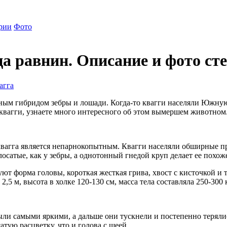
рии
Фото
а равнин. Описание и фото ст
агга
зным гибридом зебры и лошади. Когда-то квагги населяли Южну
 квагги, узнаете много интересного об этом вымершем животном
 квагга является непарнокопытным. Квагги населяли обширные п
лосатые, как у зебры, а однотонный гнедой круп делает ее похож
вуют форма головы, короткая жесткая грива, хвост с кисточкой и
5 м, высота в холке 120-130 см, масса тела составляла 250-300 
ыли самыми яркими, а дальше они тускнели и постепенно теряли
тую расцветку, что и голова с шеей.