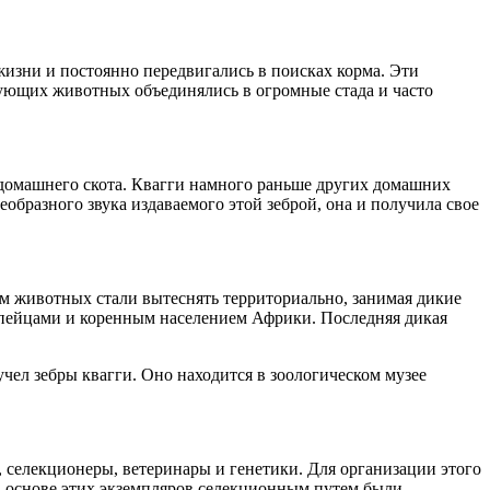
изни и постоянно передвигались в поисках корма. Эти
ующих животных объединялись в огромные стада и часто
 домашнего скота. Квагги намного раньше других домашних
бразного звука издаваемого этой зеброй, она и получила свое
ом животных стали вытеснять территориально, занимая дикие
опейцами и коренным населением Африки. Последняя дикая
чел зебры квагги. Оно находится в зоологическом музее
 селекционеры, ветеринары и генетики. Для организации этого
а основе этих экземпляров селекционным путем были