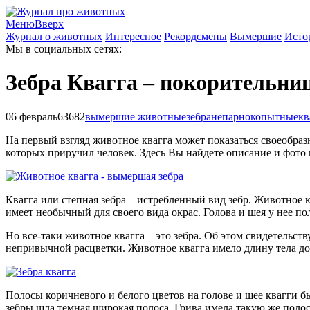
Меню
Вверх
Журнал о животных
Интересное
Рекордсмены
Вымершие
Исто
Мы в социальных сетях:
Зебра Квагга – покорительниц
06 февраль
63682
вымершие животные
зебра
непарнокопытные
кв
На первый взгляд животное квагга может показаться своеобра
которых приручил человек. Здесь Вы найдете описание и фото
Квагга или степная зебра – истребленный вид зебр. Животное
имеет необычный для своего вида окрас. Голова и шея у нее по
Но все-таки животное квагга – это зебра. Об этом свидетельст
непривычной расцветки. Животное квагга имело длину тела до 2,
Полосы коричневого и белого цветов на голове и шее квагги б
зебры шла темная широкая полоса. Грива имела такую же полоса