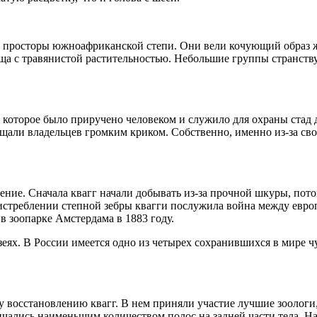
и просторы южноафриканской степи. Они вели кочующий образ ж
ща с травянистой растительностью. Небольшие группы странств
 которое было приручено человеком и служило для охраны стад
и владельцев громким криком. Собственно, именно из-за своео
ение. Сначала квагг начали добывать из-за прочной шкуры, пот
истреблении степной зебры квагги послужила война между евр
 в зоопарке Амстердама в 1883 году.
еях. В России имеется одно из четырех сохранившихся в мире чу
у восстановлению квагг. В нем приняли участие лучшие зоологи,
чались наименьшим количеством полос на задней части тела. Н