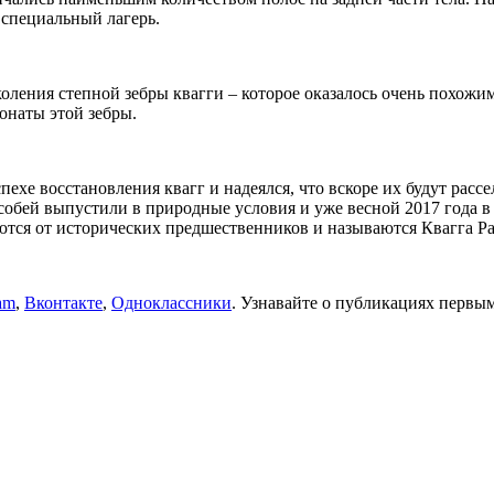
 специальный лагерь.
околения степной зебры квагги – которое оказалось очень похож
онаты этой зебры.
спехе восстановления квагг и надеялся, что вскоре их будут ра
собей выпустили в природные условия и уже весной 2017 года в
ются от исторических предшественников и называются Квагга Ра
am
,
Вконтакте
,
Одноклассники
. Узнавайте о публикациях первыми