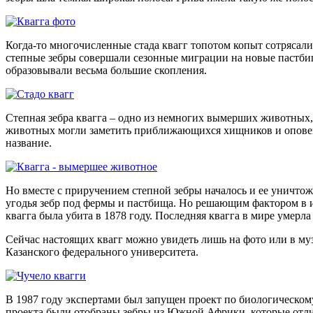
Когда-то многочисленные стада квагг топотом копыт сотрясал
степные зебры совершали сезонные миграции на новые пастби
образовывали весьма большие скопления.
Степная зебра квагга – одно из немногих вымерших животных,
животных могли заметить приближающихся хищников и оповещал
название.
Но вместе с приручением степной зебры началось и ее уничтож
угодья зебр под фермы и пастбища. Но решающим фактором в 
квагга была убита в 1878 году. Последняя квагга в мире умерла
Сейчас настоящих квагг можно увидеть лишь на фото или в муз
Казанского федерального университета.
В 1987 году экспертами был запущен проект по биологическом
проекта были отобраны зебры из Южной Африки, которые отли