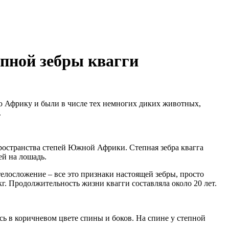
епной зебры квагги
ю Африку и были в числе тех немногих диких животных,
.
ространства степей Южной Африки. Степная зебра квагга
ей на лошадь.
 телосложение – все это признаки настоящей зебры, просто
кг. Продолжительность жизни квагги составляла около 20 лет.
сь в коричневом цвете спины и боков. На спине у степной