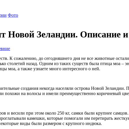
рии
Фото
т Новой Зеландии. Описание и
евние
тв. К сожалению, до сегодняшнего дня не все животные осталис
ько столетий назад. Одним из таких существ была птица моа – 
ы моа, а также узнаете много интересного о ней.
тельные создания некогда населяли острова Новой Зеландии. П
похожи на волосы и имели преимущественно коричневый цвет, 
ров и весили при этом около 250 кг, самки были крупнее самцов
роглатывали камешки, которые помогали им перетирать жесткую
 некоторые виды были размером с крупного индюка.