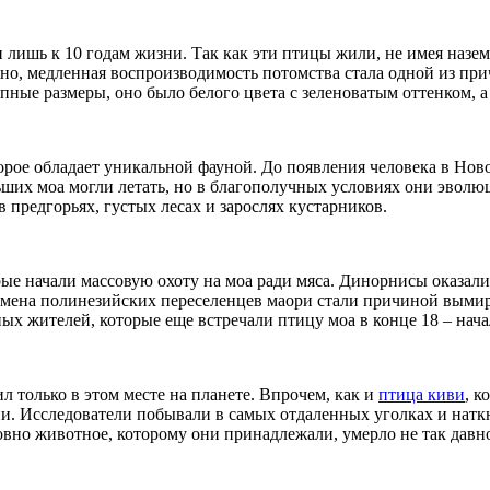
 лишь к 10 годам жизни. Так как эти птицы жили, не имея назе
но, медленная воспроизводимость потомства стала одной из при
ные размеры, оно было белого цвета с зеленоватым оттенком, а 
торое обладает уникальной фауной. До появления человека в Но
ших моа могли летать, но в благополучных условиях они эволюц
предгорьях, густых лесах и зарослях кустарников.
ые начали массовую охоту на моа ради мяса. Динорнисы оказалис
емена полинезийских переселенцев маори стали причиной вымир
х жителей, которые еще встречали птицу моа в конце 18 – начал
л только в этом месте на планете. Впрочем, как и
птица киви
, к
и. Исследователи побывали в самых отдаленных уголках и натк
вно животное, которому они принадлежали, умерло не так давно