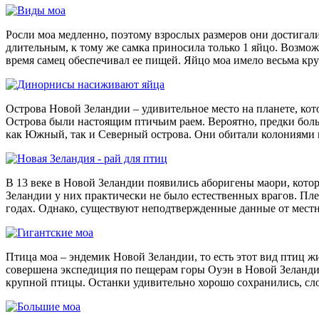
Росли моа медленно, поэтому взрослых размеров они достигали
длительным, к тому же самка приносила только 1 яйцо. Возмож
время самец обеспечивал ее пищей. Яйцо моа имело весьма круп
Острова Новой Зеландии – удивительное место на планете, ко
Острова были настоящим птичьим раем. Вероятно, предки боль
как Южный, так и Северный острова. Они обитали колониями в 
В 13 веке в Новой Зеландии появились аборигены маори, котор
Зеландии у них практически не было естественных врагов. Пл
годах. Однако, существуют неподтвержденные данные от местны
Птица моа – эндемик Новой Зеландии, то есть этот вид птиц жи
совершена экспедиция по пещерам горы Оуэн в Новой Зеланди
крупной птицы. Останки удивительно хорошо сохранились, сло