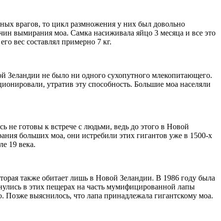
мных врагов, то цикл размножения у них был довольно
чин вымирания моа. Самка насиживала яйцо 3 месяца и все это
его вес составлял примерно 7 кг.
вой Зеландии не было ни одного сухопутного млекопитающего.
ионировали, утратив эту способность. Большие моа населяли
ь не готовы к встрече с людьми, ведь до этого в Новой
ания больших моа, они истребили этих гигантов уже в 1500-х
е 19 века.
оторая также обитает лишь в Новой Зеландии. В 1986 году была
нулись в этих пещерах на часть мумифицированной лапы
. Позже выяснилось, что лапа принадлежала гигантскому моа.