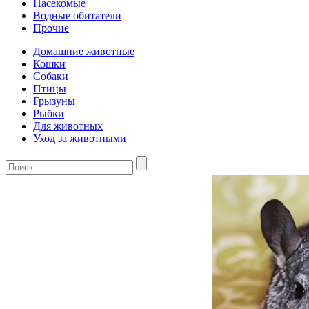
Насекомые
Водные обитатели
Прочие
Домашние животные
Кошки
Собаки
Птицы
Грызуны
Рыбки
Для животных
Уход за животными