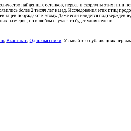
оличество найденных останков, перьев и скорлупы этих птиц поз
явились более 2 тысяч лет назад. Исследования этих птиц прод
евидцев побуждают к этому. Даже если найдется подтверждение, ч
ших размеров, но в любом случае это будет удивительно.
am
,
Вконтакте
,
Одноклассники
. Узнавайте о публикациях первыми