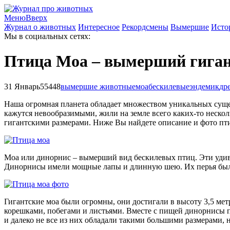
Меню
Вверх
Журнал о животных
Интересное
Рекордсмены
Вымершие
Исто
Мы в социальных сетях:
Птица Моа – вымерший гиган
31 Январь
55448
вымершие животные
моа
бескилевые
эндемик
др
Наша огромная планета обладает множеством уникальных сущес
кажутся невообразимыми, жили на земле всего каких-то нескол
гигантскими размерами. Ниже Вы найдете описание и фото птиц
Моа или динорнис – вымерший вид бескилевых птиц. Эти удиви
Динорнисы имели мощные лапы и длинную шею. Их перья были 
Гигантские моа были огромны, они достигали в высоту 3,5 мет
корешками, побегами и листьями. Вместе с пищей динорнисы п
и далеко не все из них обладали такими большими размерами,