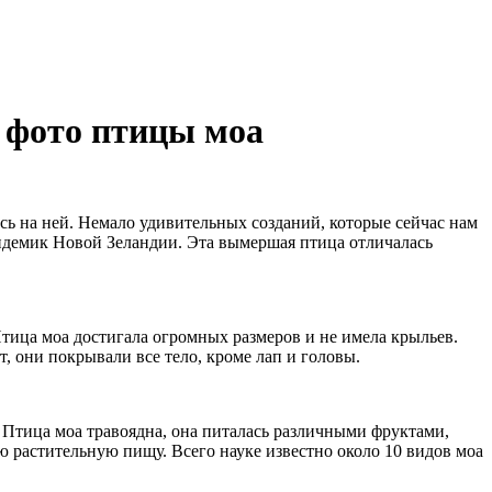
 фото птицы моа
ь на ней. Немало удивительных созданий, которые сейчас нам
эндемик Новой Зеландии. Эта вымершая птица отличалась
тица моа достигала огромных размеров и не имела крыльев.
они покрывали все тело, кроме лап и головы.
. Птица моа травоядна, она питалась различными фруктами,
 растительную пищу. Всего науке известно около 10 видов моа