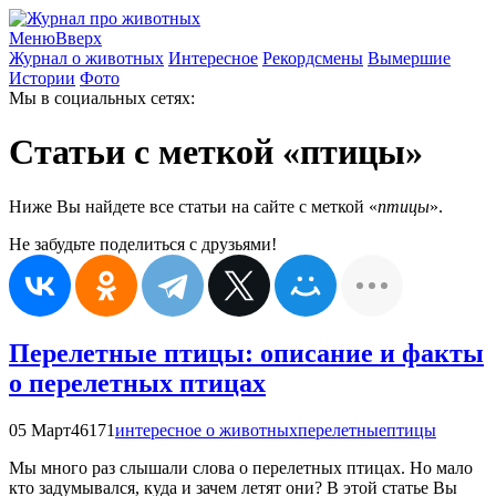
Меню
Вверх
Журнал о животных
Интересное
Рекордсмены
Вымершие
Истории
Фото
Мы в социальных сетях:
Статьи с меткой «птицы»
Ниже Вы найдете все статьи на сайте с меткой «
птицы
».
Не забудьте поделиться с друзьями!
Перелетные птицы: описание и факты
о перелетных птицах
05 Март
46171
интересное о животных
перелетные
птицы
Мы много раз слышали слова о перелетных птицах. Но мало
кто задумывался, куда и зачем летят они? В этой статье Вы