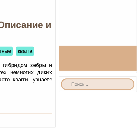
 Описание и
тные
квагга
м гибридом зебры и
ех немногих диких
то квагги, узнаете