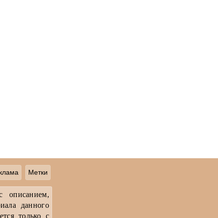
клама
Метки
с описанием,
иала данного
ется только с