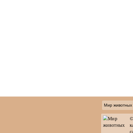
Мир животных
©
к
с