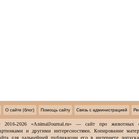
О сайте (блог)
Помощь сайту
Связь с администрацией
Ре
 2016-2026 «AnimalJournal.ru» — сайт про животных 
артинками и другими интересностями. Копирование матер
айта для дальнейшей публикации его в интернете допуска