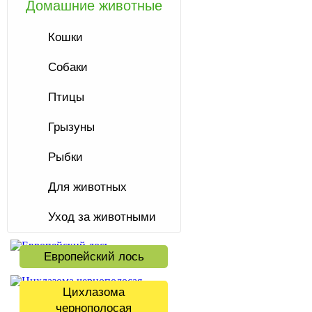
Домашние животные
Кошки
Собаки
Птицы
Грызуны
Рыбки
Для животных
Уход за животными
Европейский лось
Цихлазома
чернополосая