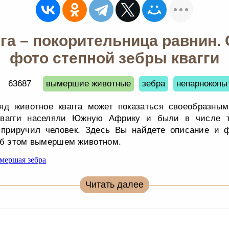
га – покорительница равнин.
фото степной зебры квагги
63687
вымершие животные
зебра
непарнокопы
яд животное квагга может показаться своеобразны
 квагги населяли Южную Африку и были в числе т
 приручил человек. Здесь Вы найдете описание и фо
об этом вымершем животном.
Читать далее