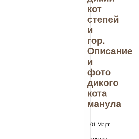
кот
степей
и
гор.
Описание
и
фото
дикого
кота
манула
01 Март