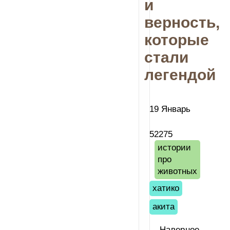
и
верность,
которые
стали
легендой
19 Январь
52275
истории
про
животных
хатико
акита
Наверное,