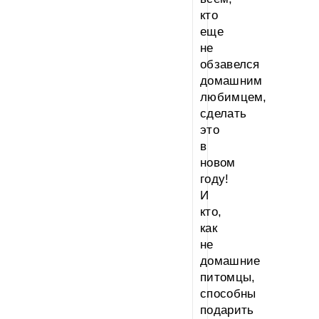
кто
еще
не
обзавелся
домашним
любимцем,
сделать
это
в
новом
году!
И
кто,
как
не
домашние
питомцы,
способны
подарить