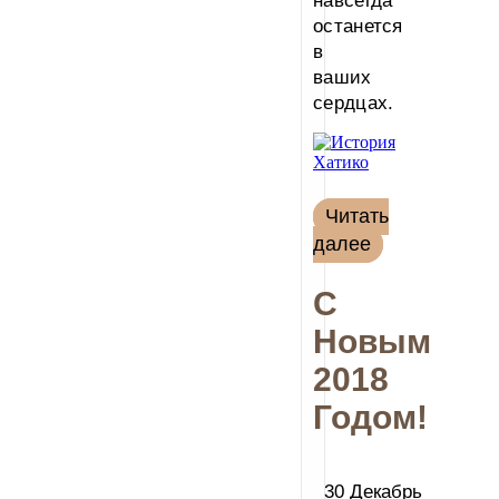
навсегда
останется
в
ваших
сердцах.
Читать
далее
С
Новым
2018
Годом!
30 Декабрь