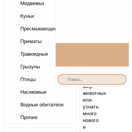
Медвежьи
Дорогой
посетитель,
Куньи
приветствуем
Вас
Пресмыкающиеся
на
сайте
Приматы
AnimalJournal.ru
.
Вы
Травоядные
хотите
окунуться
Грызуны
в
Птицы
неповторимый
мир
Насекомые
животных
или
Водные обитатели
узнать
много
Прочие
нового
и