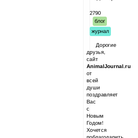
2790
блог
журнал
Дорогие
друзья,
сайт
AnimalJournal.ru
от
всей
души
поздравляет
Вас
с
Новым
Годом!
Хочется
поблагодарить