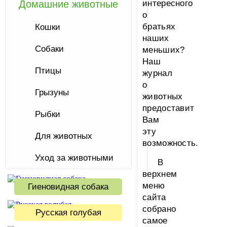
Домашние животные
интересного
о
братьях
Кошки
наших
Собаки
меньших?
Наш
Птицы
журнал
о
Грызуны
животных
предоставит
Рыбки
Вам
эту
Для животных
возможность.
Уход за животными
В
верхнем
меню
Гиеновидная собака
сайта
собрано
Русская голубая
самое