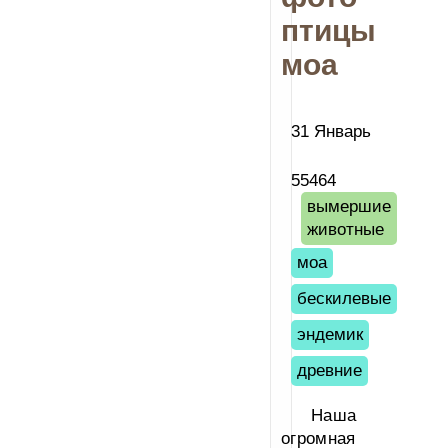
птицы
моа
31 Январь
55464
вымершие
животные
моа
бескилевые
эндемик
древние
Наша
огромная