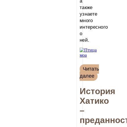
а
также
узнаете
много
интересного
о
ней.
Читать
далее
История
Хатико
–
преданнос