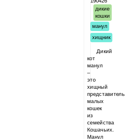
190426
дикие
кошки
манул
хищник
Дикий
кот
манул
–
это
хищный
представитель
малых
кошек
из
семейства
Кошачьих.
Манул