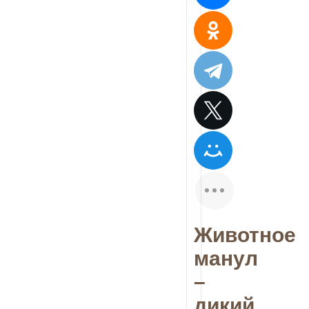
Животное
манул
–
дикий