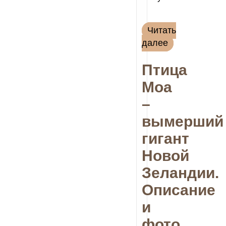
Читать
далее
Птица
Моа
–
вымерший
гигант
Новой
Зеландии.
Описание
и
фото