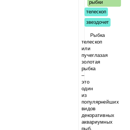
рыбки
телескоп
звездочет
Рыбка
телескоп
или
пучеглазая
золотая
рыбка
–
это
один
из
популярнейших
видов
декоративных
аквариумных
рыб.