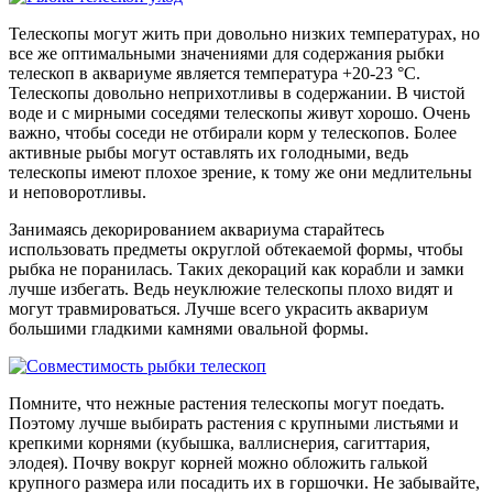
Телескопы могут жить при довольно низких температурах, но
все же оптимальными значениями для содержания рыбки
телескоп в аквариуме является температура +20-23 °C.
Телескопы довольно неприхотливы в содержании. В чистой
воде и с мирными соседями телескопы живут хорошо. Очень
важно, чтобы соседи не отбирали корм у телескопов. Более
активные рыбы могут оставлять их голодными, ведь
телескопы имеют плохое зрение, к тому же они медлительны
и неповоротливы.
Занимаясь декорированием аквариума старайтесь
использовать предметы округлой обтекаемой формы, чтобы
рыбка не поранилась. Таких декораций как корабли и замки
лучше избегать. Ведь неуклюжие телескопы плохо видят и
могут травмироваться. Лучше всего украсить аквариум
большими гладкими камнями овальной формы.
Помните, что нежные растения телескопы могут поедать.
Поэтому лучше выбирать растения с крупными листьями и
крепкими корнями (кубышка, валлиснерия, сагиттария,
элодея). Почву вокруг корней можно обложить галькой
крупного размера или посадить их в горшочки. Не забывайте,