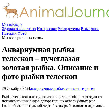
Меню
Вверх
Журнал о животных
Интересное
Рекордсмены
Вымершие
Истории
Фото
Мы в социальных сетях:
Аквариумная рыбка
телескоп – пучеглазая
золотая рыбка. Описание и
фото рыбки телескоп
29 Декабрь
68454
аквариумные рыбки
телескоп
звездочет
Рыбка телескоп или пучеглазая золотая рыбка – это один из
популярнейших видов декоративных аквариумных рыб.
Главной отличительной чертой этих рыб являются огромные