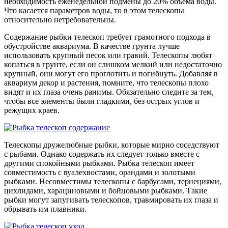
необходимость еженедельной подмены до 20% объема воды.
Что касается параметров воды, то в этом телескопы
относительно нетребовательны.
Содержание рыбки телескоп требует грамотного подхода в
обустройстве аквариума. В качестве грунта лучше
использовать крупный песок или гравий. Телескопы любят
копаться в грунте, если он слишком мелкий или недостаточно
крупный, они могут его проглотить и погибнуть. Добавляя в
аквариум декор и растения, помните, что телескопы плохо
видят и их глаза очень ранимы. Обязательно следите за тем,
чтобы все элементы были гладкими, без острых углов и
режущих краев.
Телескопы дружелюбные рыбки, которые мирно соседствуют
с рыбами. Однако содержать их следует только вместе с
другими спокойными рыбками. Рыбка телескоп имеет
совместимость с вуалехвостами, орандами и золотыми
рыбками. Несовместимы телескопы с барбусами, тернециями,
цихлидами, харациновыми и бойцовыми рыбками. Такие
рыбки могут запугивать телескопов, травмировать их глаза и
обрывать им плавники.