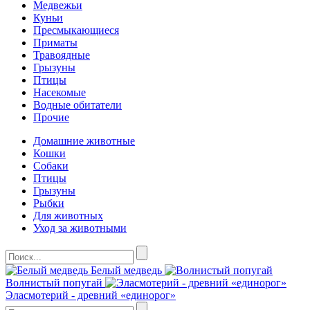
Медвежьи
Куньи
Пресмыкающиеся
Приматы
Травоядные
Грызуны
Птицы
Насекомые
Водные обитатели
Прочие
Домашние животные
Кошки
Собаки
Птицы
Грызуны
Рыбки
Для животных
Уход за животными
Белый медведь
Волнистый попугай
Эласмотерий - древний «единорог»