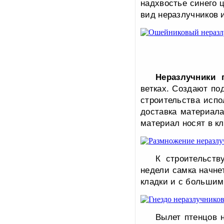
надхвостье синего ц
вид неразлучников 
Неразлучники 
ветках. Создают по
строительства испо
доставка материала
материал носят в кл
К строительств
недели самка начнет
кладки и с большим
Вылет птенцов н