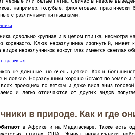
т черные или белые пятна. Сейчас в неволе выведе
иков, например, голубые, фиолетовые, практически 
еные с различными пятнышками.
ника довольно крупная и в целом птичка, несмотря н
но коренасто. Клюв неразлучника изогнутый, имеет 
 видов неразлучников вокруг глаз имеется светлая об
иков не длинные, но очень цепкие. Как и большинст
е и ловкие. Неразлучники хорошо бегают по земле и 
 всех проекциях по веткам и даже вися вниз головой
ваемо и легко отличаются от других видов попуг
чники в природе. Как и где он
обитают
в Африке и на Мадагаскаре. Также есть о
некоторых штатах США. Живут неразлучники неб