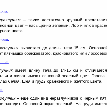
разлучник
– также достаточно крупный представи
сновной цвет – насыщенно зеленый. Лоб и клюв красно
рного цвета.
разлучник
вырастает до длины тела 15 см. Основной
т пятнышко оранжеватого, красноватого или лососевог
лучник
имеет длину тела до 14-15 см и отличаетс
ылья и живот имеют основной зеленый цвет. Голова 
глаз белая. Шея и грудь оранжевого и желтого цвета.
злучник
– еще один вид неразлучников с черным пят
не заходит. Основной окрас зеленый. На груди имее