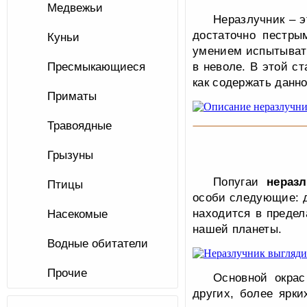
Медвежьи
Неразлучник – э
достаточно пестры
Куньи
умением испытывать
Пресмыкающиеся
в неволе. В этой ст
как содержать данн
Приматы
Травоядные
Грызуны
Попугаи
нераз
Птицы
особи следующие: д
находится в предел
Насекомые
нашей планеты.
Водные обитатели
Прочие
Основной окрас
других, более ярки