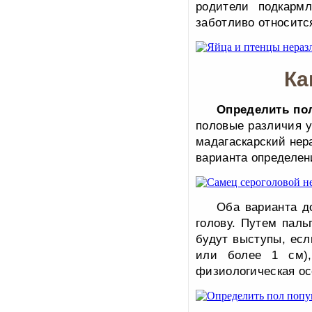
родители подкарм
заботливо относится
Ка
Определить по
половые различия у
мадагаскарский нер
варианта определен
Оба варианта д
голову. Путем паль
будут выступы, если
или более 1 см),
физиологическая ос