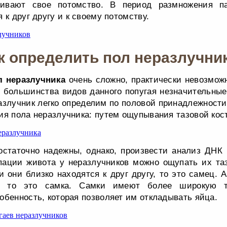
ливают свое потомство. В период размножения п
 к друг другу и к своему потомству.
к определить пол неразлучни
л неразлучника
очень сложно, практически невозмож
 большинства видов данного попугая незначительны
азлучник легко определим по половой принадлежности.
ия пола неразлучника: путем ощупывания тазовой кос
остаточно надежны, однако, произвести анализ ДНК 
пации живота у неразлучников можно ощупать их та
 они близко находятся к друг другу, то это самец. 
 то это самка. Самки имеют более широкую т
обенность, которая позволяет им откладывать яйца.