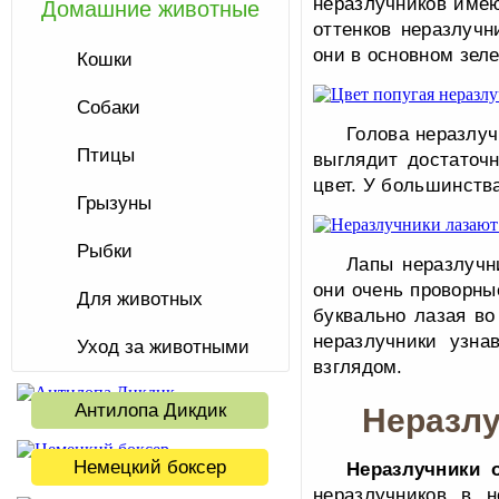
неразлучников имею
Домашние животные
оттенков неразлучн
они в основном зел
Кошки
Собаки
Голова неразлуч
Птицы
выглядит достаточ
цвет. У большинства
Грызуны
Рыбки
Лапы неразлучн
они очень проворны
Для животных
буквально лазая во
неразлучники узна
Уход за животными
взглядом.
Антилопа Дикдик
Неразлу
Немецкий боксер
Неразлучники 
неразлучников в 