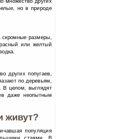
но множество других
белые, но в природе
а скромные размеры,
красный или желтый
водка.
во других попугаев,
лазают по деревьям,
. В целом, выглядят
аев даже неопытным
и живут?
дичавшая популяция
ольшими стаями. В