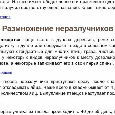
вета. На шее имеет ободок черного и оранжевого цвет
и получил соответствующее название. Клюв темно-сер
Размножение неразлучников
гнездятся
чаще всего в дуплах деревьев, реже со
дстилку в дупле или сооружают гнезда в основном с
льзуют стандартные для многих птиц: трава, листья, 
 у некоторых видов неразлучников к месту довольн
юве, а некоторые запихивают его в свои перья спины,
у гнезда неразлучники приступают сразу после спа
 откладывать яйца. Чаще всего в кладке бывает от 4
 количеством яиц. Вылупление птенцов наступает пос
еразлучника из гнезда происходит с 40 до 56 день, 