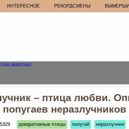
ИНТЕРЕСНОЕ
РЕКОРДСМЕНЫ
ВЫМЕРШ
лучник – птица любви. Оп
попугаев неразлучников
5329
декоративные птицы
попугай
неразлучник