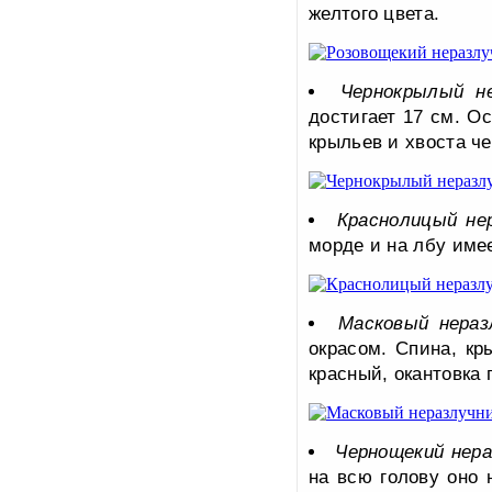
желтого цвета.
Чернокрылый не
достигает 17 см. О
крыльев и хвоста че
Краснолицый не
морде и на лбу имее
Масковый нераз
окрасом. Спина, кр
красный, окантовка 
Чернощекий нера
на всю голову оно 